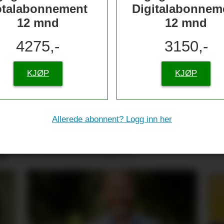
otalabonnement
Digitalabonnem
12 mnd
12 mnd
4275,-
3150,-
KJØP
KJØP
nserer
Allerede abonnent? Logg inn her
g til skolestart