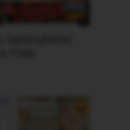
o høstnyheter
ra Freia