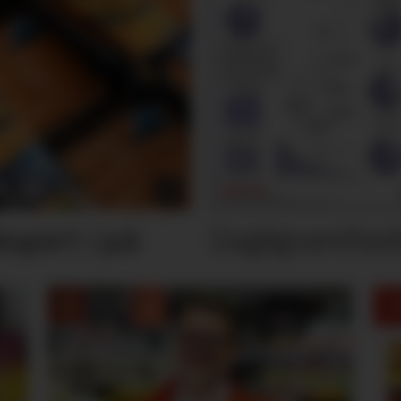
Dagligvarefasi
port i juli
M