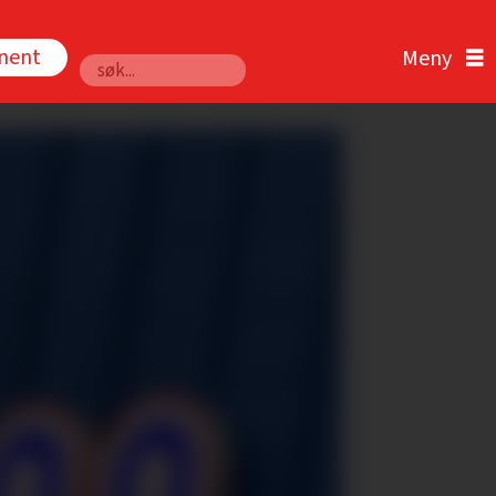
nnent
Søk