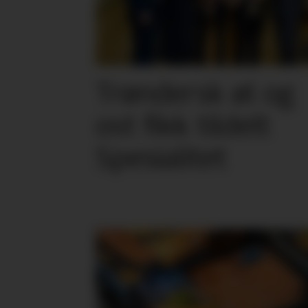
Trøndersk øl og
ost fikk tildelt
Spesialitet