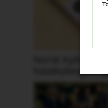
T
Norsk Kylling la
halalkylling­påleg