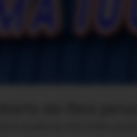
shorts slo flere per
orts og jakke har slått til flere pers