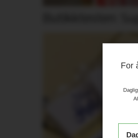
Butikktesten: Su
For 
Daglig
Al
Dag