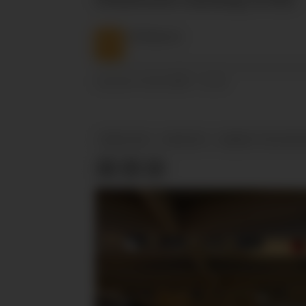
NTB
Nyheter
21.01.2025 - 11:21
PUBLISERT
REMA 1000
NYHETER
SØRØST POLITIDIS