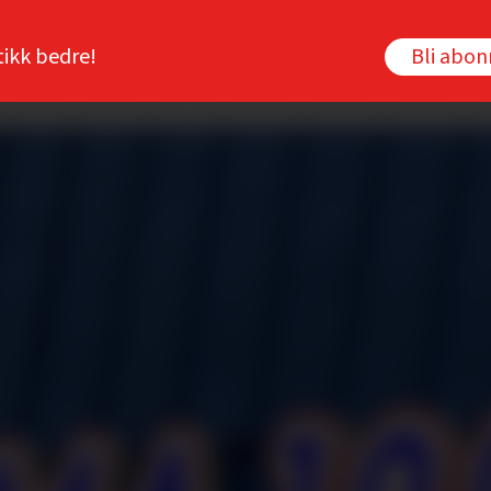
tikk bedre!
Bli abo