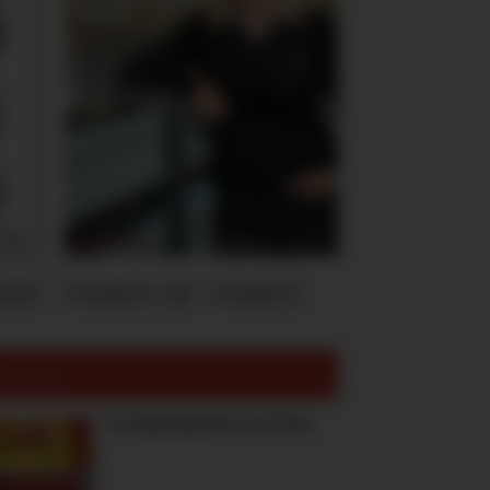
ten
Hvem er Hvem
est lest:
To høstnyheter fra Freia