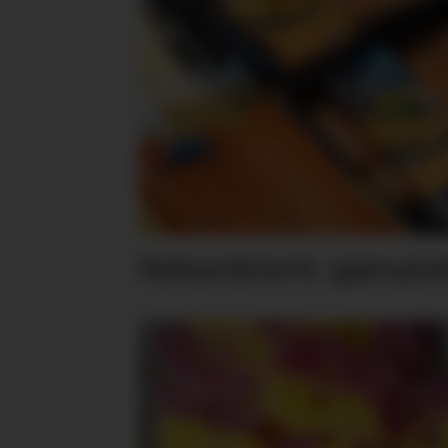
Rekordsterk sjømateks