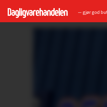
— gjør god bu