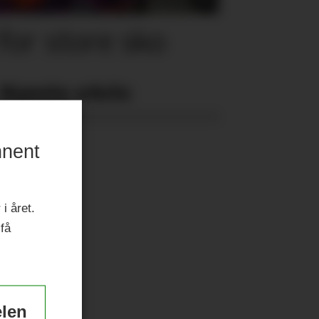
for store sko
Nyeste eAvis:
nnent
i året.
 få
elen