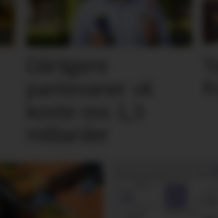
Dårligere
T
pantevaner vil
f
koste oss 1,3
milliarder