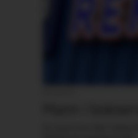
Illustrasjonsfoto
Mann i bokser
En mann kun iført boksersh
Hokksund mandag kveld.