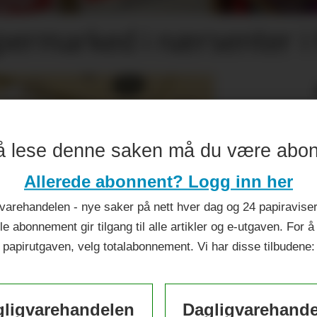
permarked i nærsenter i 
å lese denne saken må du være abo
Allerede abonnent? Logg inn her
varehandelen - nye saker på nett hver dag og 24 papiraviser 
le abonnement gir tilgang til alle artikler og e-utgaven. For å
papirutgaven, velg totalabonnement. Vi har disse tilbudene:
ligvarehandelen
Dagligvarehand