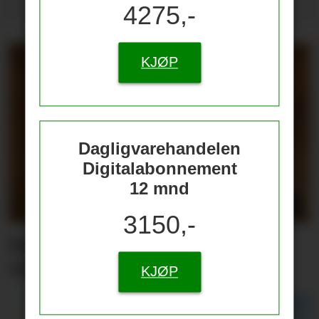
4275,-
KJØP
Dagligvarehandelen
Digitalabonnement
12 mnd
3150,-
Nyhetsbrevet tar
sommerferie
KJØP