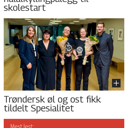
skolestart
Trøndersk øl og ost fikk
tildelt Spesialitet
Mest lest: