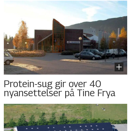
Protein-sug gir over 40
nyansettelser på Tine Frya