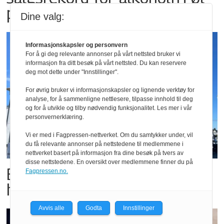
på festivaler
Dine valg:
Informasjonskapsler og personvern
For å gi deg relevante annonser på vårt nettsted bruker vi
informasjon fra ditt besøk på vårt nettsted. Du kan reservere
deg mot dette under "Innstillinger".
For øvrig bruker vi informasjonskapsler og lignende verktøy for
analyse, for å sammenligne nettlesere, tilpasse innhold til deg
og for å utvikle og tilby nødvendig funksjonalitet. Les mer i vår
personvernerklæring.
Vi er med i Fagpressen-nettverket. Om du samtykker under, vil
du få relevante annonser på nettstedene til medlemmene i
nettverket basert på informasjon fra dine besøk på tvers av
disse nettstedene. En oversikt over medlemmene finner du på
Butikktesten: Slitent, men
Fagpressen.no.
hyggelig
Avvis alle
Godta
Innstillinger