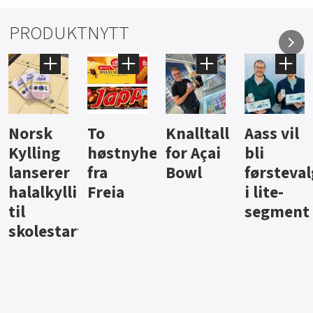
PRODUKTNYTT
Knalltall
Aass vil
Brus og
Hard
ter
for Açai
bli
jus fra
iste fra
Bowl
førstevalg
Berentsen
Hansa
i lite-
segment