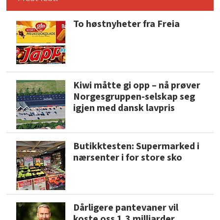
To høstnyheter fra Freia
Kiwi måtte gi opp – nå prøver
Norgesgruppen-selskap seg
igjen med dansk lavpris
Butikktesten: Supermarked i
nærsenter i for store sko
Dårligere pantevaner vil
koste oss 1,3 milliarder