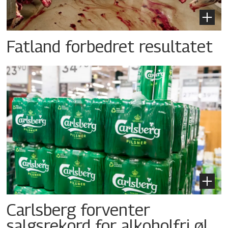
Fatland forbedret resultatet
Carlsberg forventer
salgsrekord for alkoholfri øl