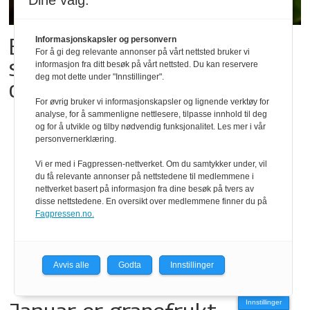
Dine valg:
Eksplosjon i bakepotet-
Informasjonskapsler og personvern
For å gi deg relevante annonser på vårt nettsted bruker vi
salget: – Kraftig etterspørsel
informasjon fra ditt besøk på vårt nettsted. Du kan reservere
deg mot dette under "Innstillinger".
over hele landet
For øvrig bruker vi informasjonskapsler og lignende verktøy for
analyse, for å sammenligne nettlesere, tilpasse innhold til deg
og for å utvikle og tilby nødvendig funksjonalitet. Les mer i vår
personvernerklæring.
Vi er med i Fagpressen-nettverket. Om du samtykker under, vil
du få relevante annonser på nettstedene til medlemmene i
nettverket basert på informasjon fra dine besøk på tvers av
disse nettstedene. En oversikt over medlemmene finner du på
Fagpressen.no.
Avvis alle
Godta
Innstillinger
Innstillinger