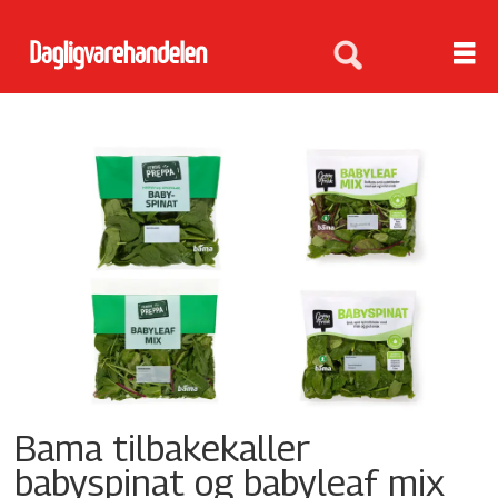
Tag:
bama
Bama tilbakekaller
babyspinat og babyleaf mix