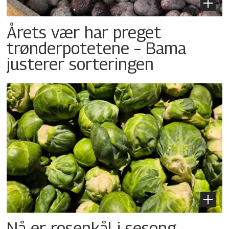
Årets vær har preget
trønder­potetene – Bama
justerer sorteringen
Nå er rosenkål i sesong