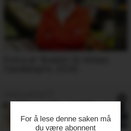
Extra er finalist til Virkes
Handelspris 2026
PRODUKTNYTT
For å lese denne saken må
du være abonnent