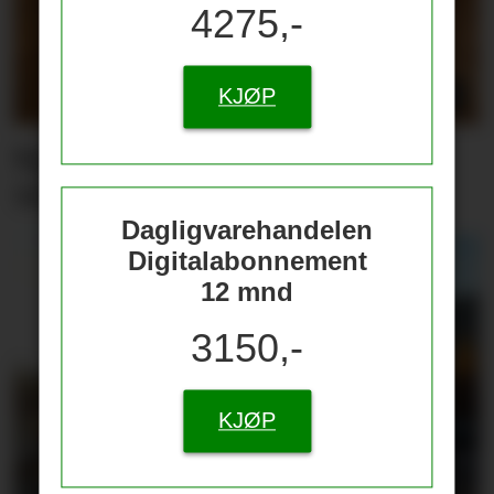
4275,-
KJØP
Nyhetsbrevet tar
sommerferie
Dagligvarehandelen
Digitalabonnement
12 mnd
3150,-
KJØP