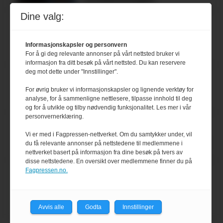
Dine valg:
Marit Kolby vant
Økologisk Norge sin
Informasjonskapsler og personvern
hederspris
For å gi deg relevante annonser på vårt nettsted bruker vi
informasjon fra ditt besøk på vårt nettsted. Du kan reservere
deg mot dette under "Innstillinger".
Blir enklere å velge
økologisk i butikkhylla
For øvrig bruker vi informasjonskapsler og lignende verktøy for
analyse, for å sammenligne nettlesere, tilpasse innhold til deg
og for å utvikle og tilby nødvendig funksjonalitet. Les mer i vår
personvernerklæring.
Kolonihagen sliter
Vi er med i Fagpressen-nettverket. Om du samtykker under, vil
med å få tak i nok melk
du få relevante annonser på nettstedene til medlemmene i
nettverket basert på informasjon fra dine besøk på tvers av
disse nettstedene. En oversikt over medlemmene finner du på
Fagpressen.no.
Rapport: Økokundene
er klare! Er markedet
det?
Avvis alle
Godta
Innstillinger