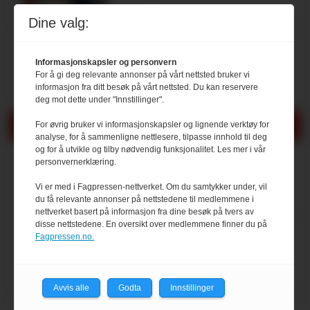
Dine valg:
Q passerte 1 milliard i
Rema i 2025
Informasjonskapsler og personvern
For å gi deg relevante annonser på vårt nettsted bruker vi
informasjon fra ditt besøk på vårt nettsted. Du kan reservere
deg mot dette under "Innstillinger".
Siste artikler - Økologisk
For øvrig bruker vi informasjonskapsler og lignende verktøy for
analyse, for å sammenligne nettlesere, tilpasse innhold til deg
og for å utvikle og tilby nødvendig funksjonalitet. Les mer i vår
Kolonihagens norske
personvernerklæring.
yoghurt: Trues av
Vi er med i Fagpressen-nettverket. Om du samtykker under, vil
melkemangel
du få relevante annonser på nettstedene til medlemmene i
nettverket basert på informasjon fra dine besøk på tvers av
disse nettstedene. En oversikt over medlemmene finner du på
Marit Kolby vant
Fagpressen.no.
Økologisk Norge sin
hederspris
Avvis alle
Godta
Innstillinger