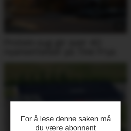
Protein-sug gir over 40
nyansettelser på Tine Frya
For å lese denne saken må
du være abonnent