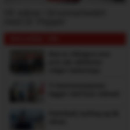
Vil vokse i brusmarkedet
med Dr Pepper
Siste artikler - KBS
Mat er viktigere enn
pris når elbilister
velger ladestopp
Ti bensinstasjoner
legger ned hver måned
Potetball, kylling og 98
oktan