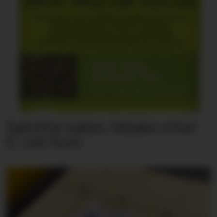
Spirefrø kalles tilbake etter
E. coli-funn