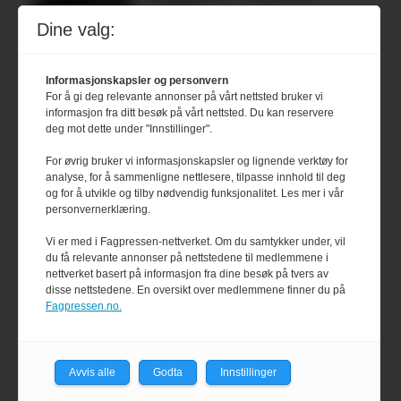
melkemangel
Dine valg:
Marit Kolby vant
Informasjonskapsler og personvern
Økologisk Norge sin
For å gi deg relevante annonser på vårt nettsted bruker vi
hederspris
informasjon fra ditt besøk på vårt nettsted. Du kan reservere
deg mot dette under "Innstillinger".
Blir enklere å velge
For øvrig bruker vi informasjonskapsler og lignende verktøy for
analyse, for å sammenligne nettlesere, tilpasse innhold til deg
økologisk i butikkhylla
og for å utvikle og tilby nødvendig funksjonalitet. Les mer i vår
personvernerklæring.
Kolonihagen sliter
Vi er med i Fagpressen-nettverket. Om du samtykker under, vil
du få relevante annonser på nettstedene til medlemmene i
med å få tak i nok melk
nettverket basert på informasjon fra dine besøk på tvers av
disse nettstedene. En oversikt over medlemmene finner du på
Fagpressen.no.
Rapport: Økokundene
er klare! Er markedet
Avvis alle
Godta
Innstillinger
det?