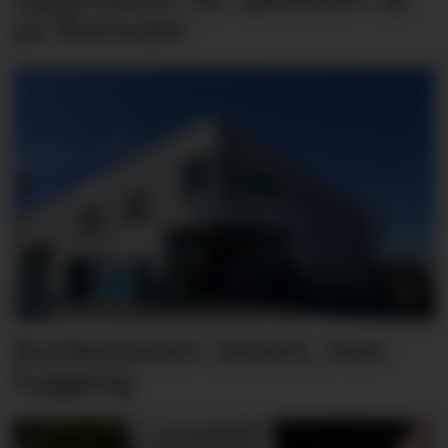
på festivaler
Butikktesten: Slitent, men
hyggelig