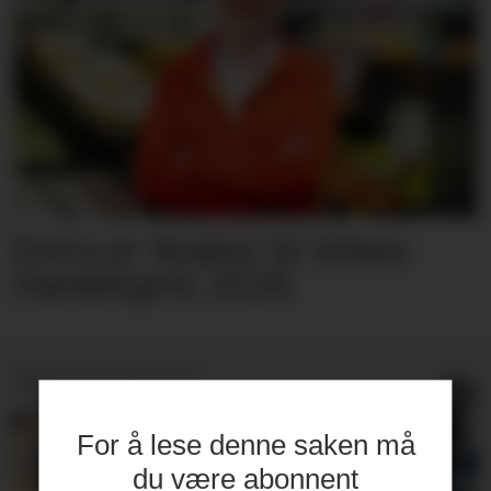
Extra er finalist til Virkes
Handelspris 2026
PRODUKTNYTT
For å lese denne saken må
du være abonnent