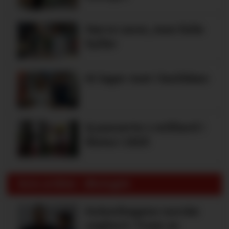
Færre varer, men fulle
hyller
KI lager mat i butikken
Q passerte 1 milliard i
Rema i 2025
Siste artikler - Økologisk
Kolonihagens norske
yoghurt: Trues av