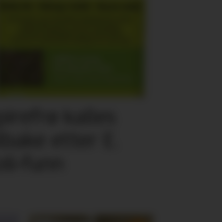
pirefrø kalles
ilbake etter E.
oli-funn