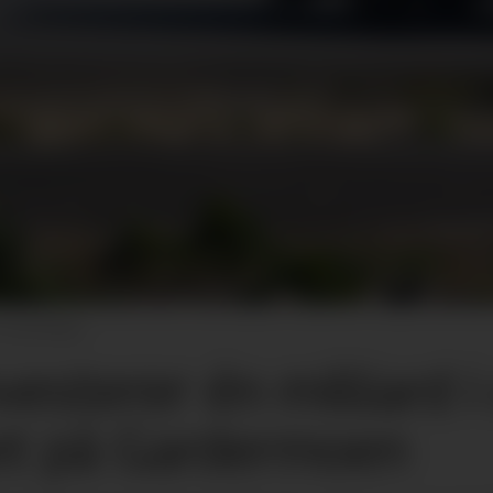
Coop Norge
esterer én milliard i
et på Gardermoen