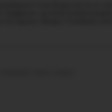
l posisjonere Coop Norge som en av v
t i dagligvare, og styrke konkurransek
r for lagrene i Bergen, Trondheim, St
AUTOMATISERING
NYHETER
LOGISTIKK