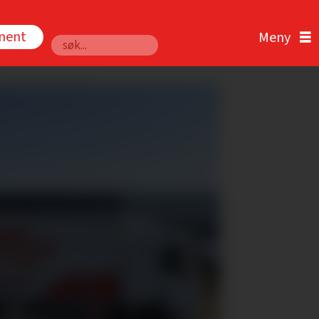
nnent
Søk