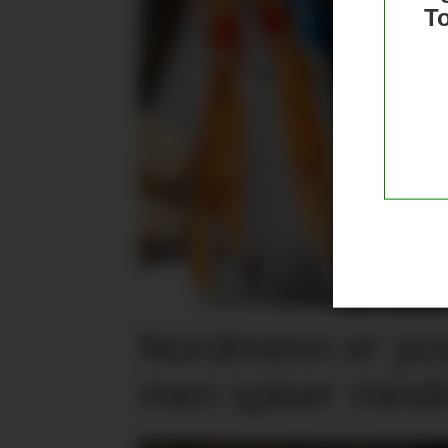
T
Nordmenn er posi
men spiser mind