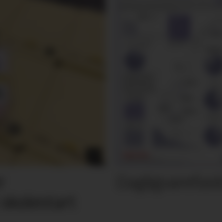
Dagligvarefasi
r
 skolestart