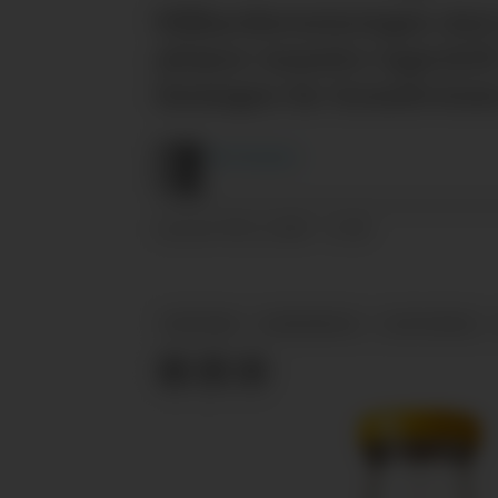
Milliardinvesteringen ska
aktører innenfor lagerdrif
Satsingen får konsekvense
Are
Knudsen
05.11.2025 - 13:30
PUBLISERT
MATSVINN
GARDERMOEN
COOP NORGE