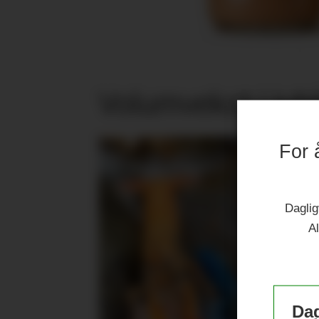
Volumvekst i jub
For 
Daglig
Al
Dag