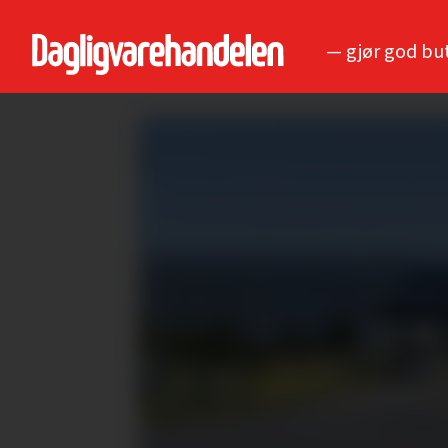
— gjør god bu