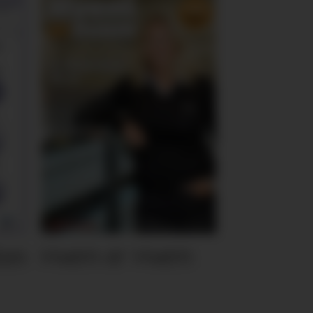
ten
Hvem er Hvem