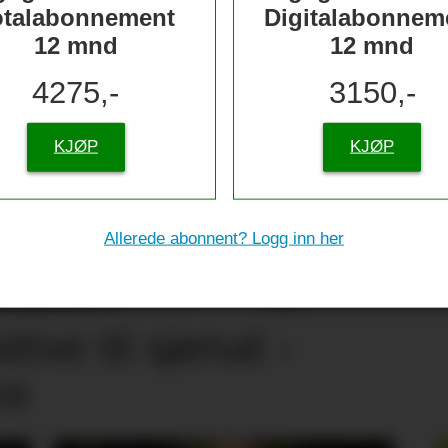
otalabonnement
Digitalabonnem
12 mnd
12 mnd
4275,-
3150,-
KJØP
KJØP
Allerede abonnent? Logg inn her
tive til sjømat –
re