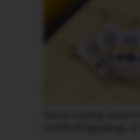
Norsk Kylling lansere
halalkyllingpålegg til