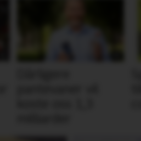
Dårligere
S
or
pantevaner vil
t
koste oss 1,3
c
milliarder