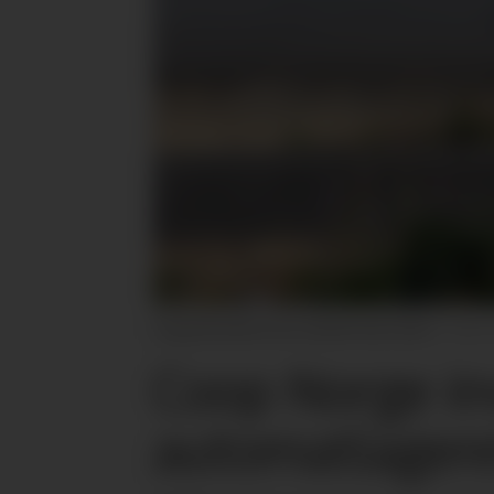
Clog på Gardermoen skal bli enda større.
Coop Norge inv
automatlager