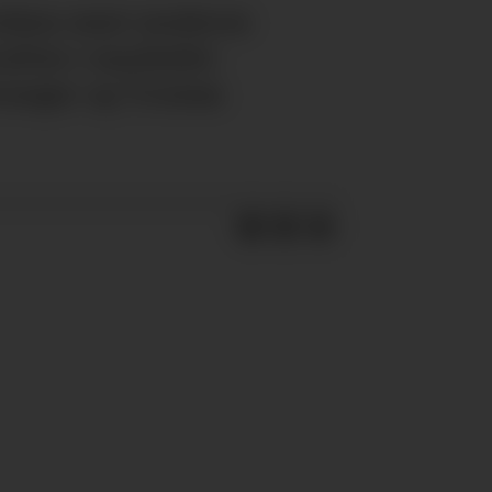
erdens mest moderne
raften i markedet.
avanger og Tromsø.