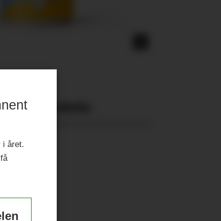
nnent
Nyeste eAvis:
i året.
 få
elen