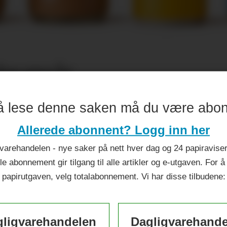
ileumsår
å lese denne saken må du være abo
Allerede abonnent? Logg inn her
varehandelen - nye saker på nett hver dag og 24 papiraviser 
le abonnement gir tilgang til alle artikler og e-utgaven. For å
papirutgaven, velg totalabonnement. Vi har disse tilbudene:
ligvarehandelen
Dagligvarehand