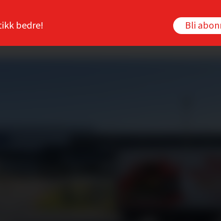
tikk bedre!
Bli abo