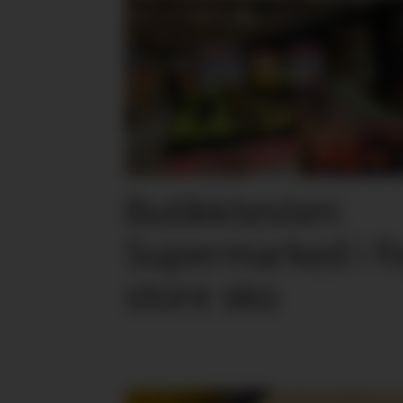
Butikktesten:
Supermarked i f
store sko