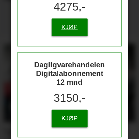
4275,-
KJØP
Dagligvarehandelen
Digitalabonnement
12 mnd
3150,-
KJØP
Svak nedgang i norsk