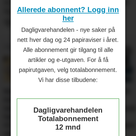
Kiwi måtte gi opp – nå prøver
Norgesgruppen-selskap seg
Allerede abonnent? Logg inn
her
igjen med dansk lavpris
Dagligvarehandelen - nye saker på
nett hver dag og 24 papiraviser i året.
PRODUKTNYTT
Alle abonnement gir tilgang til alle
artikler og e-utgaven. For å få
papirutgaven, velg totalabonnement.
Vi har disse tilbudene:
Norsk
To
Knalltall
Aass vil
Kylling
høstnyheter
for Açai
bli
lanserer
fra
Bowl
førsteval
Dagligvarehandelen
halalkyllingpålegg
Freia
i lite-
Totalabonnement
til
segment
12 mnd
skolestart