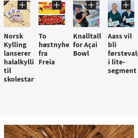
Knalltall
Aass vil
Brus og
Hard
ter
for Açai
bli
jus fra
iste fra
Bowl
førstevalg
Berentsen
Hansa
i lite-
segment