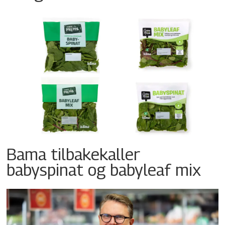
Bama tilbakekaller
babyspinat og babyleaf mix