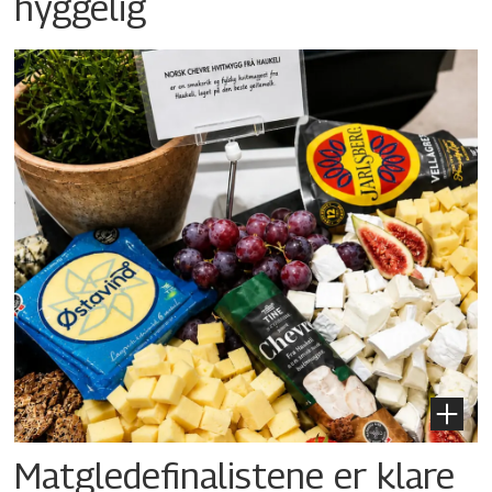
hyggelig
Matgledefinalistene er klare