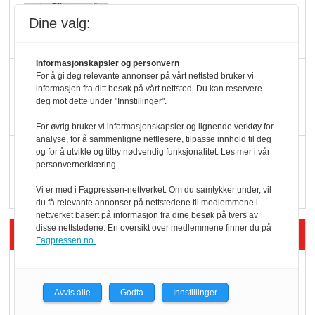
Potetball, kylling og 98
Dine valg:
oktan
Informasjonskapsler og personvern
KBS-bransjen i
For å gi deg relevante annonser på vårt nettsted bruker vi
informasjon fra ditt besøk på vårt nettsted. Du kan reservere
endring: Stadig større
deg mot dette under "Innstillinger".
serveringstilbud
For øvrig bruker vi informasjonskapsler og lignende verktøy for
analyse, for å sammenligne nettlesere, tilpasse innhold til deg
Vokser med ferdigmat
og for å utvikle og tilby nødvendig funksjonalitet. Les mer i vår
personvernerklæring.
i dagligvare
Vi er med i Fagpressen-nettverket. Om du samtykker under, vil
du få relevante annonser på nettstedene til medlemmene i
nettverket basert på informasjon fra dine besøk på tvers av
disse nettstedene. En oversikt over medlemmene finner du på
Siste artikler - Butikk i praksis
Fagpressen.no.
Rema-flaggskip
dundrer videre
Avvis alle
Godta
Innstillinger