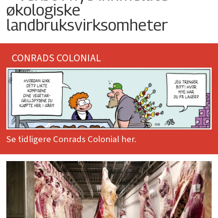
økologiske
landbruksvirksomheter
CONRADS COLONIAL
Se tidligere Conrads Colonial her.