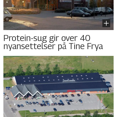
Protein-sug gir over 40
nyansettelser på Tine Frya