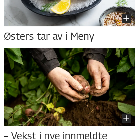
Østers tar av i Meny
– Vekst i nye innmeldte