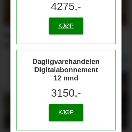
4275,-
KJØP
Nyhetsbrevet tar
sommerferie
Dagligvarehandelen
Digitalabonnement
12 mnd
3150,-
KJØP