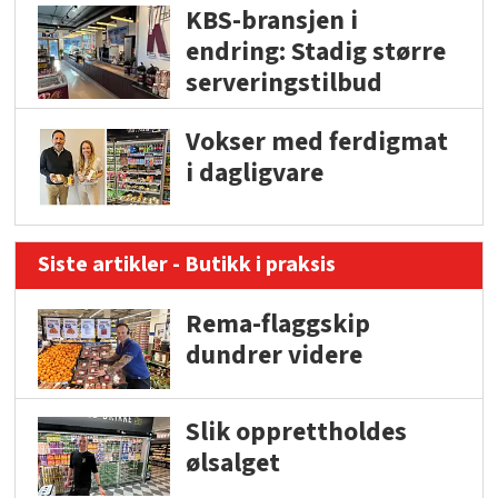
KBS-bransjen i
endring: Stadig større
serveringstilbud
Vokser med ferdigmat
i dagligvare
Siste artikler - Butikk i praksis
Rema-flaggskip
dundrer videre
Slik opprettholdes
ølsalget