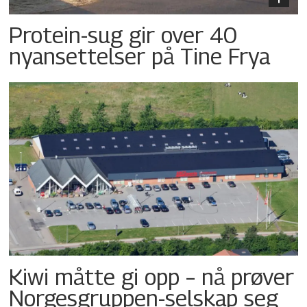
Protein-sug gir over 40
nyansettelser på Tine Frya
Kiwi måtte gi opp – nå prøver
Norgesgruppen-selskap seg