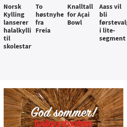
Knalltall
Aass vil
Brus og
Hard
ter
for Açai
bli
jus fra
iste fra
Bowl
førstevalg
Berentsen
Hansa
i lite-
segment