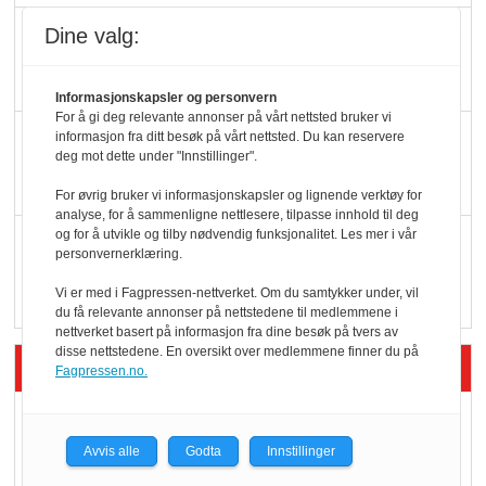
Færre varer, men fulle
Dine valg:
hyller
Informasjonskapsler og personvern
For å gi deg relevante annonser på vårt nettsted bruker vi
KI lager mat i butikken
informasjon fra ditt besøk på vårt nettsted. Du kan reservere
deg mot dette under "Innstillinger".
For øvrig bruker vi informasjonskapsler og lignende verktøy for
analyse, for å sammenligne nettlesere, tilpasse innhold til deg
og for å utvikle og tilby nødvendig funksjonalitet. Les mer i vår
Q passerte 1 milliard i
personvernerklæring.
Rema i 2025
Vi er med i Fagpressen-nettverket. Om du samtykker under, vil
du få relevante annonser på nettstedene til medlemmene i
nettverket basert på informasjon fra dine besøk på tvers av
disse nettstedene. En oversikt over medlemmene finner du på
Siste artikler - Økologisk
Fagpressen.no.
Kolonihagens norske
yoghurt: Trues av
Avvis alle
Godta
Innstillinger