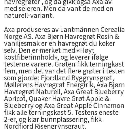
havregrøter , og da gikk også Axa av
med seieren. Men da vant de med en
naturell-variant.
Axa produseres av Lantmännen Cerealia
Norge AS. Axa Bjørn Havregrøt Rosin &
vaniljesmak er en havregrøt du koker
selv. Den er merket med «Høyt
kostfiberinnhold», og leverer ifølge
testerne varene. Grøten fikk terningkast
fem, men det var det flere grøter i testen
som gjorde: Fjordland Byggrynsgrøt,
Møllerens Havregrøt Energirik, Axa Bjørn
Havregrøt Naturell, Axa Great Blueberry
Apricot, Quaker Havre Grøt Apple &
Blueberry og Axa Great Apple Cinnamon
fikk alle terningskast 5. Testens eneste
2-er, og klar bunnplassering, fikk
Nordfjord Risengrynsgraut.