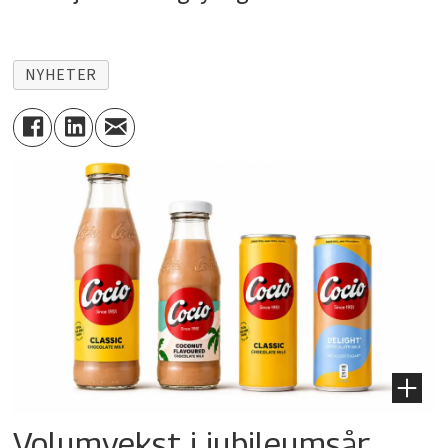
NYHETER
Volumvekst i jubileumsår