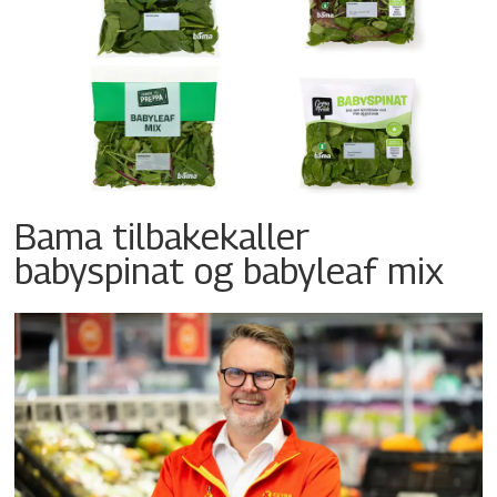
Bama tilbakekaller
babyspinat og babyleaf mix