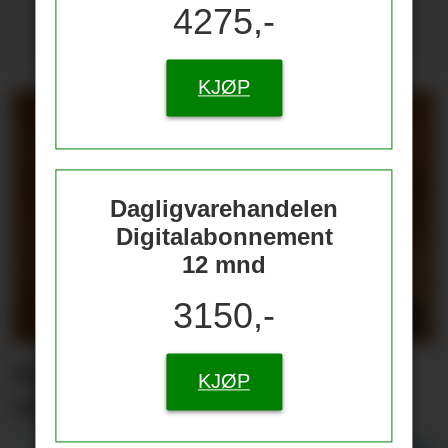
4275,-
KJØP
Dagligvarehandelen
Digitalabonnement
12 mnd
3150,-
Nyhetsbrevet tar
KJØP
sommerferie