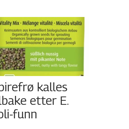
pirefrø kalles
ilbake etter E.
oli-funn