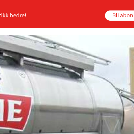
tikk bedre!
Bli abo