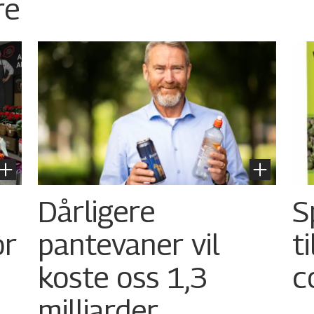
re
Dårligere
S
or
pantevaner vil
t
koste oss 1,3
c
milliarder