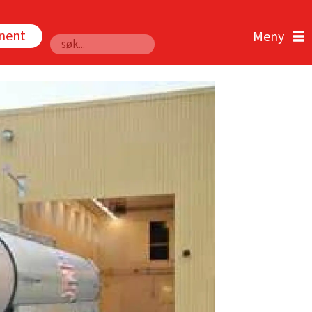
nnent
Søk