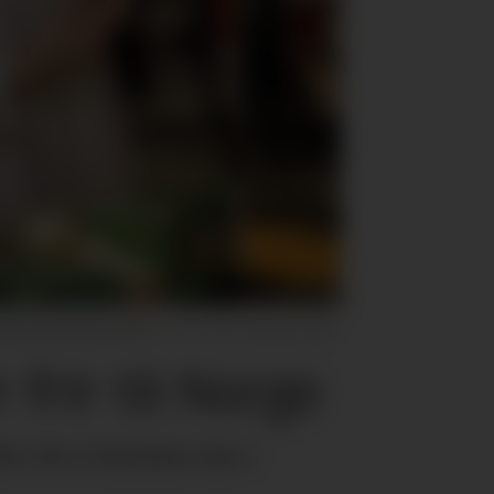
a på Umami Arena 2025.
Foto: Morten Holt
frir til Norge
ker de å komme inn i