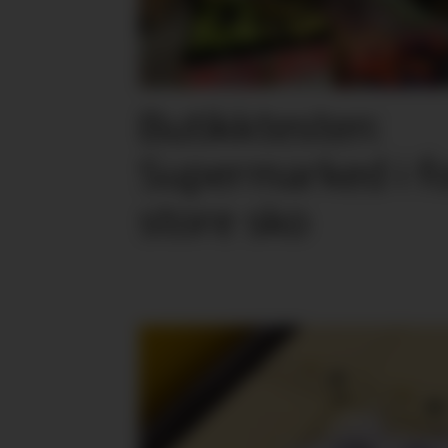
Butikktesten:
Supermarked i f
store sko