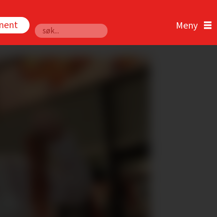
nnent
Søk