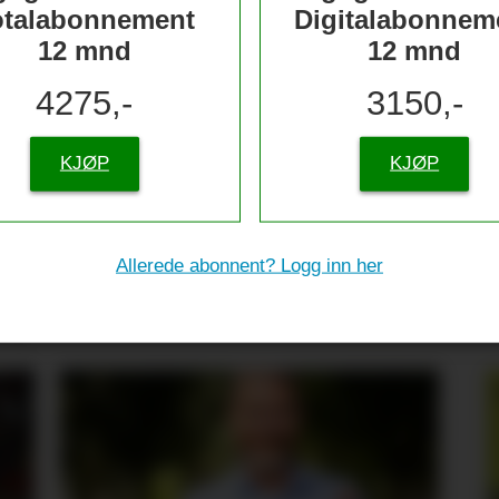
otalabonnement
Digitalabonnem
12 mnd
12 mnd
4275,-
3150,-
KJØP
KJØP
tive til sjømat –
Allerede abonnent? Logg inn her
re