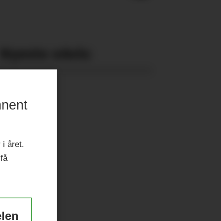
Nyeste eAvis:
nnent
i året.
 få
elen