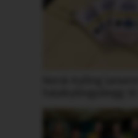
Norsk Kylling lansere
halalkyllingpålegg til