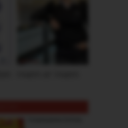
ten
Hvem er Hvem
est lest:
To høstnyheter fra Freia