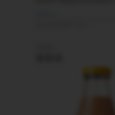
Pål
Sønsteli
24.03.2025 - 15:19
PUBLISERT
NYHETER