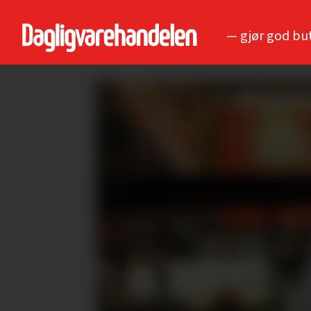
— gjør god bu