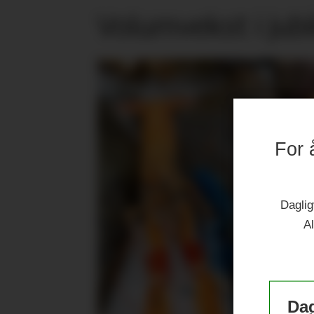
Volumvekst i jub
For 
Daglig
Al
Dag