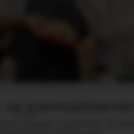
g Anna Duginova fra VLAM promoterte produkter fra Flandern i Belgi
- og grønnsaksbønder 
 bare sjokolade, øl og jordbær. Nå øns
 med enda mer frukt og grønt.