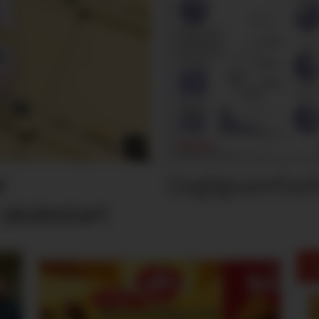
Dagligvarefasi
r
 skolestart
M