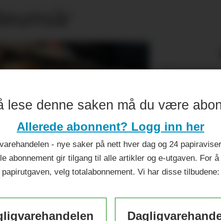
ileumsår
å lese denne saken må du være abo
Allerede abonnent? Logg inn her
varehandelen - nye saker på nett hver dag og 24 papiraviser 
le abonnement gir tilgang til alle artikler og e-utgaven. For å
papirutgaven, velg totalabonnement. Vi har disse tilbudene:
ligvarehandelen
Dagligvarehand