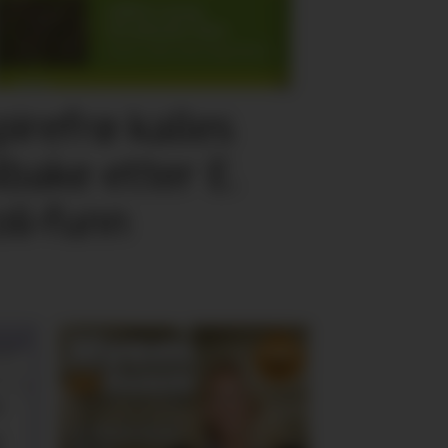
pirefrø kalles
ilbake etter E.
oli-funn