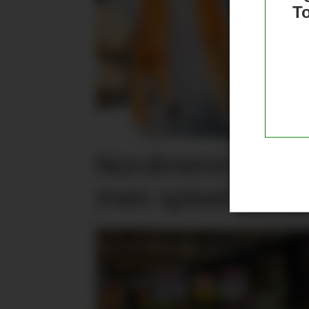
T
Nordmenn er posi
men spiser mind