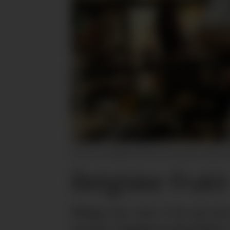
Den norsk-belgiske kokken Christophe Samijn o
Belgiske frukt
Belgia har mer å by på enn
norske dagligvarebutikker