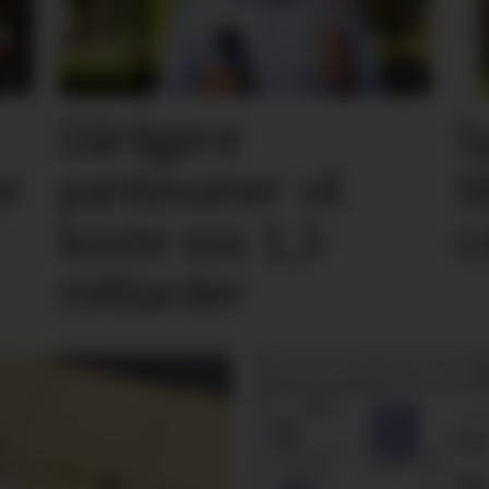
Dårligere
S
or
pantevaner vil
t
koste oss 1,3
c
milliarder