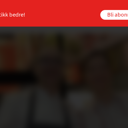
tikk bedre!
Bli abo