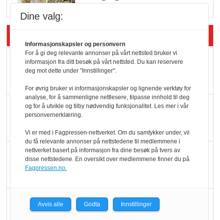
Dine valg:
Siste artikler - Butikk i praksis
Informasjonskapsler og personvern
For å gi deg relevante annonser på vårt nettsted bruker vi
Rema-flaggskip
informasjon fra ditt besøk på vårt nettsted. Du kan reservere
dundrer videre
deg mot dette under "Innstillinger".
For øvrig bruker vi informasjonskapsler og lignende verktøy for
analyse, for å sammenligne nettlesere, tilpasse innhold til deg
Slik opprettholdes
og for å utvikle og tilby nødvendig funksjonalitet. Les mer i vår
personvernerklæring.
ølsalget
Vi er med i Fagpressen-nettverket. Om du samtykker under, vil
du få relevante annonser på nettstedene til medlemmene i
nettverket basert på informasjon fra dine besøk på tvers av
Færre varer, men fulle
disse nettstedene. En oversikt over medlemmene finner du på
hyller
Fagpressen.no.
KI lager mat i butikken
Avvis alle
Godta
Innstillinger