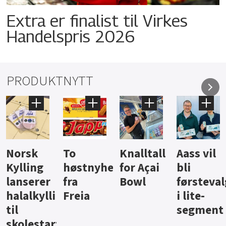
Extra er finalist til Virkes
Handelspris 2026
PRODUKTNYTT
Knalltall
Aass vil
Brus og
Hard
ter
for Açai
bli
jus fra
iste fra
Bowl
førstevalg
Berentsen
Hansa
i lite-
segment