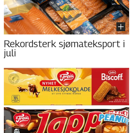
Rekordsterk sjømateksport i
juli