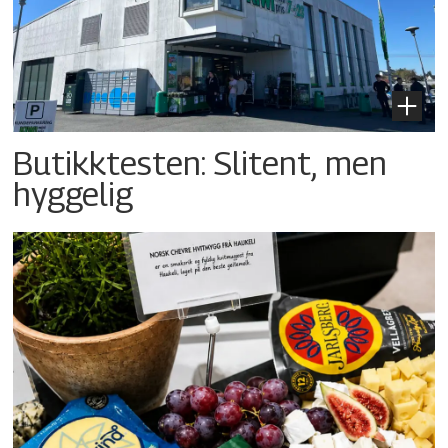
Butikktesten: Slitent, men
hyggelig