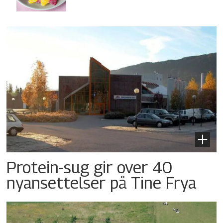
Protein-sug gir over 40
nyansettelser på Tine Frya