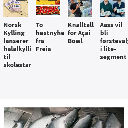
Knalltall
Aass vil
Brus og
Hard
ter
for Açai
bli
jus fra
iste fra
Bowl
førstevalg
Berentsen
Hansa
i lite-
segment