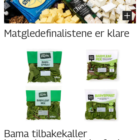
Matgledefinalistene er klare
Bama tilbakekaller