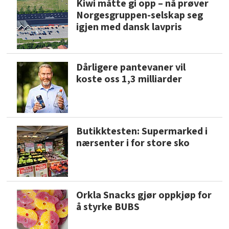
Kiwi måtte gi opp – nå prøver
Norgesgruppen-selskap seg
igjen med dansk lavpris
Dårligere pantevaner vil
koste oss 1,3 milliarder
Butikktesten: Supermarked i
nærsenter i for store sko
Orkla Snacks gjør oppkjøp for
å styrke BUBS