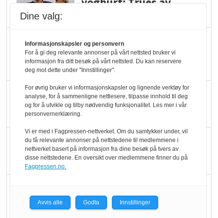
yoghurt: Trues av
melkemangel
Dine valg:
Marit Kolby vant
Informasjonskapsler og personvern
Økologisk Norge sin
For å gi deg relevante annonser på vårt nettsted bruker vi
informasjon fra ditt besøk på vårt nettsted. Du kan reservere
hederspris
deg mot dette under "Innstillinger".
For øvrig bruker vi informasjonskapsler og lignende verktøy for
Blir enklere å velge
analyse, for å sammenligne nettlesere, tilpasse innhold til deg
økologisk i butikkhylla
og for å utvikle og tilby nødvendig funksjonalitet. Les mer i vår
personvernerklæring.
Vi er med i Fagpressen-nettverket. Om du samtykker under, vil
Kolonihagen sliter
du få relevante annonser på nettstedene til medlemmene i
nettverket basert på informasjon fra dine besøk på tvers av
med å få tak i nok melk
disse nettstedene. En oversikt over medlemmene finner du på
Fagpressen.no.
Rapport: Økokundene
er klare! Er markedet
Avvis alle
Godta
Innstillinger
det?