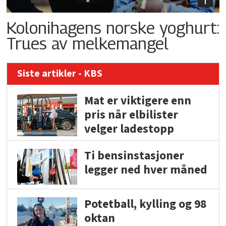
Kolonihagens norske yoghurt:
Trues av melkemangel
Siste artikler - KBS
Mat er viktigere enn
pris når elbilister
velger ladestopp
Ti bensinstasjoner
legger ned hver måned
Potetball, kylling og 98
oktan