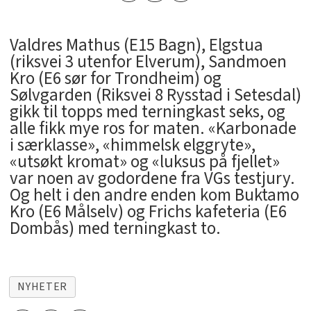
Valdres Mathus (E15 Bagn), Elgstua
(riksvei 3 utenfor Elverum), Sandmoen
Kro (E6 sør for Trondheim) og
Sølvgarden (Riksvei 8 Rysstad i Setesdal)
gikk til topps med terningkast seks, og
alle fikk mye ros for maten. «Karbonade
i særklasse», «himmelsk elggryte»,
«utsøkt kromat» og «luksus på fjellet»
var noen av godordene fra VGs testjury.
Og helt i den andre enden kom Buktamo
Kro (E6 Målselv) og Frichs kafeteria (E6
Dombås) med terningkast to.
NYHETER