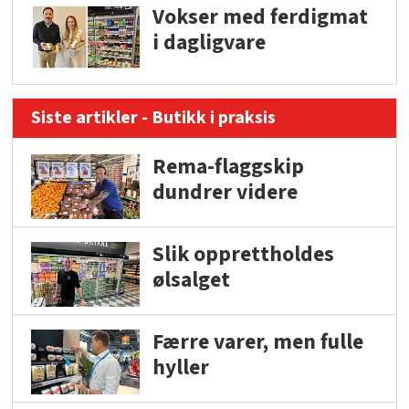
Vokser med ferdigmat
i dagligvare
Siste artikler - Butikk i praksis
Rema-flaggskip
dundrer videre
Slik opprettholdes
ølsalget
Færre varer, men fulle
hyller