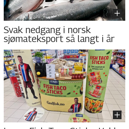
Svak nedgang i norsk
sjømateksport så langt i år