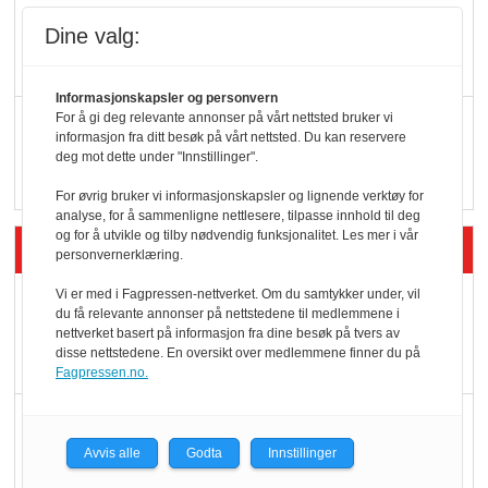
KI lager mat i butikken
Dine valg:
Informasjonskapsler og personvern
For å gi deg relevante annonser på vårt nettsted bruker vi
Q passerte 1 milliard i
informasjon fra ditt besøk på vårt nettsted. Du kan reservere
Rema i 2025
deg mot dette under "Innstillinger".
For øvrig bruker vi informasjonskapsler og lignende verktøy for
analyse, for å sammenligne nettlesere, tilpasse innhold til deg
og for å utvikle og tilby nødvendig funksjonalitet. Les mer i vår
Siste artikler - Økologisk
personvernerklæring.
Vi er med i Fagpressen-nettverket. Om du samtykker under, vil
Kolonihagens norske
du få relevante annonser på nettstedene til medlemmene i
yoghurt: Trues av
nettverket basert på informasjon fra dine besøk på tvers av
disse nettstedene. En oversikt over medlemmene finner du på
melkemangel
Fagpressen.no.
Marit Kolby vant
Økologisk Norge sin
Avvis alle
Godta
Innstillinger
hederspris