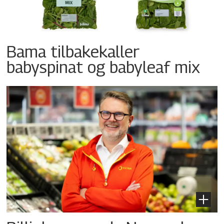
Bama tilbakekaller
babyspinat og babyleaf mix