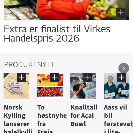
Extra er finalist til Virkes
Handelspris 2026
PRODUKTNYTT
Knalltall
Aass vil
Brus og
Hard
ter
for Açai
bli
jus fra
iste fra
Bowl
førstevalg
Berentsen
Hansa
i lite-