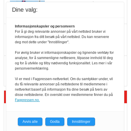
Potetball, kylling og 98
Dine valg:
oktan
Informasjonskapsler og personvern
KBS-bransjen i
For å gi deg relevante annonser på vårt nettsted bruker vi
informasjon fra ditt besøk på vårt nettsted. Du kan reservere
endring: Stadig større
deg mot dette under "Innstillinger".
serveringstilbud
For øvrig bruker vi informasjonskapsler og lignende verktøy for
analyse, for å sammenligne nettlesere, tilpasse innhold til deg
Vokser med ferdigmat
og for å utvikle og tilby nødvendig funksjonalitet. Les mer i vår
personvernerklæring.
i dagligvare
Vi er med i Fagpressen-nettverket. Om du samtykker under, vil
du få relevante annonser på nettstedene til medlemmene i
nettverket basert på informasjon fra dine besøk på tvers av
disse nettstedene. En oversikt over medlemmene finner du på
Siste artikler - Butikk i praksis
Fagpressen.no.
Rema-flaggskip
dundrer videre
Avvis alle
Godta
Innstillinger