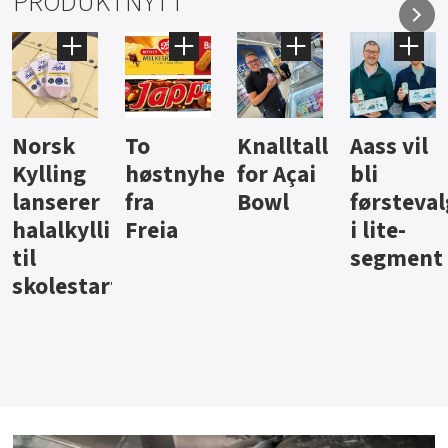
PRODUKTNYTT
Knalltall
Aass vil
Brus og
Hard
ter
for Açai
bli
jus fra
iste fra
Bowl
førstevalg
Berentsen
Hansa
i lite-
segment