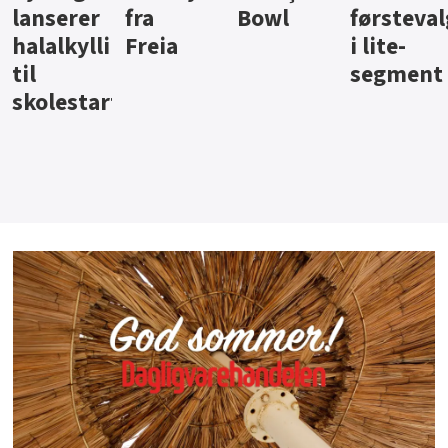
Bowl
førstevalg
Berentsen
Hansa
i lite-
segment