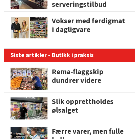
serveringstilbud
Vokser med ferdigmat
i dagligvare
Siste artikler - Butikk i praksis
Rema-flaggskip
dundrer videre
Slik opprettholdes
ølsalget
Færre varer, men fulle