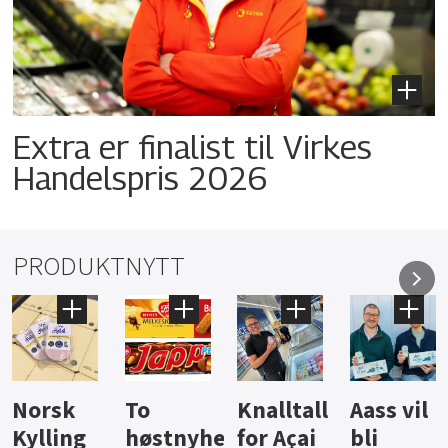
Extra er finalist til Virkes
Handelspris 2026
PRODUKTNYTT
Knalltall
Aass vil
Brus og
Hard
ter
for Açai
bli
jus fra
iste fra