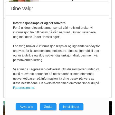
Økologisk Norge sin
Dine valg:
hederspris
Informasjonskapsler og personvern
Blir enklere å velge
For å gi deg relevante annonser på vårt nettsted bruker vi
økologisk i butikkhylla
informasjon fra ditt besøk på vårt nettsted. Du kan reservere
deg mot dette under "Innstillinger".
For øvrig bruker vi informasjonskapsler og lignende verktøy for
Kolonihagen sliter
analyse, for å sammenligne nettlesere, tilpasse innhold til deg
og for å utvikle og tilby nødvendig funksjonalitet. Les mer i vår
med å få tak i nok melk
personvernerklæring.
Vi er med i Fagpressen-nettverket. Om du samtykker under, vil
Rapport: Økokundene
du få relevante annonser på nettstedene til medlemmene i
nettverket basert på informasjon fra dine besøk på tvers av
er klare! Er markedet
disse nettstedene. En oversikt over medlemmene finner du på
det?
Fagpressen.no.
Avvis alle
Godta
Innstillinger