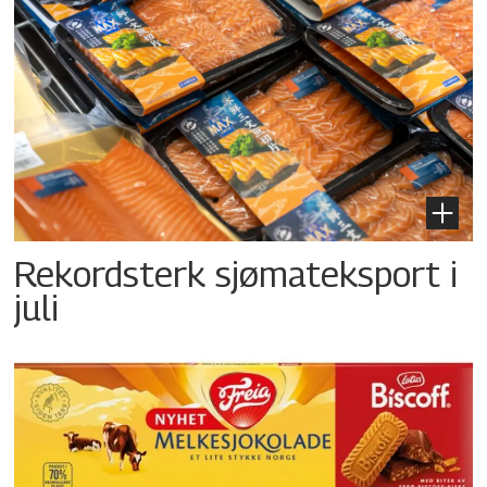
Rekordsterk sjømateksport i
juli