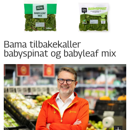
Bama tilbakekaller
babyspinat og babyleaf mix