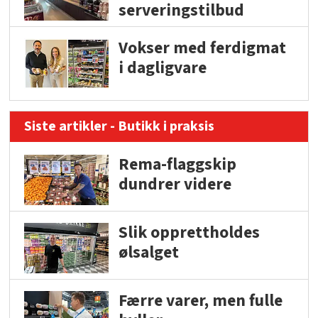
serveringstilbud
Vokser med ferdigmat
i dagligvare
Siste artikler - Butikk i praksis
Rema-flaggskip
dundrer videre
Slik opprettholdes
ølsalget
Færre varer, men fulle