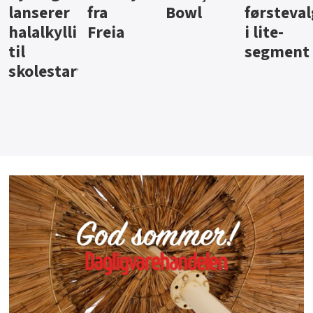
Bowl
førstevalg
Berentsen
Hansa
i lite-
segment