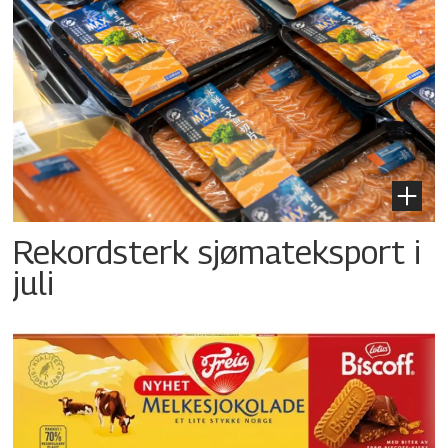
Rekordsterk sjømateksport i
juli