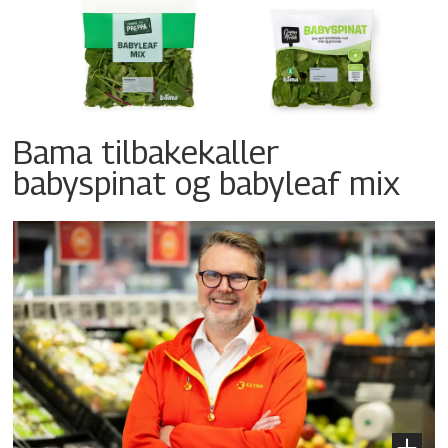
Bama tilbakekaller
babyspinat og babyleaf mix