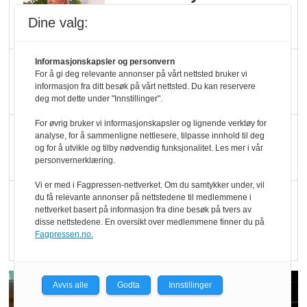
Økologisk Norge sin
Dine valg:
hederspris
Informasjonskapsler og personvern
Blir enklere å velge
For å gi deg relevante annonser på vårt nettsted bruker vi
økologisk i butikkhylla
informasjon fra ditt besøk på vårt nettsted. Du kan reservere
deg mot dette under "Innstillinger".
For øvrig bruker vi informasjonskapsler og lignende verktøy for
Kolonihagen sliter
analyse, for å sammenligne nettlesere, tilpasse innhold til deg
og for å utvikle og tilby nødvendig funksjonalitet. Les mer i vår
med å få tak i nok melk
personvernerklæring.
Vi er med i Fagpressen-nettverket. Om du samtykker under, vil
Rapport: Økokundene
du få relevante annonser på nettstedene til medlemmene i
nettverket basert på informasjon fra dine besøk på tvers av
er klare! Er markedet
disse nettstedene. En oversikt over medlemmene finner du på
det?
Fagpressen.no.
Avvis alle
Godta
Innstillinger