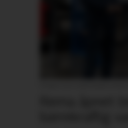
Her klippes snoren av Kjell Stokbakken, direktør
Rema åpnet bi
bærekraftig v