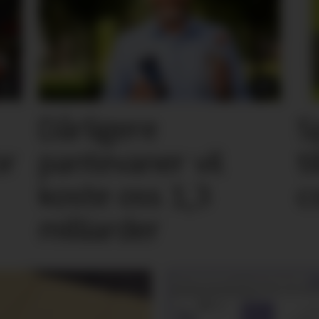
Dårligere
S
or
pantevaner vil
t
koste oss 1,3
c
milliarder