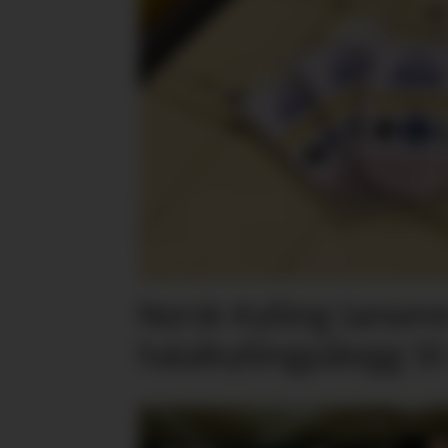
Norsk Kylling lansere
halalkyllingpålegg til