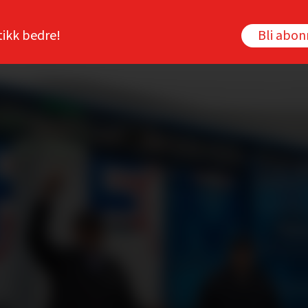
tikk bedre!
Bli abo