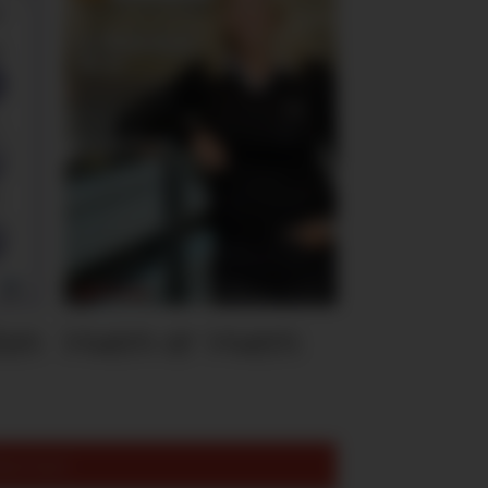
ten
Hvem er Hvem
est lest: