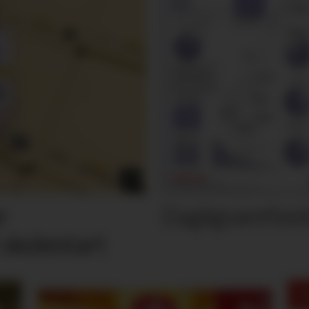
Dagligvarefasi
r
 skolestart
M