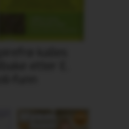
pirefrø kalles
ilbake etter E.
oli-funn