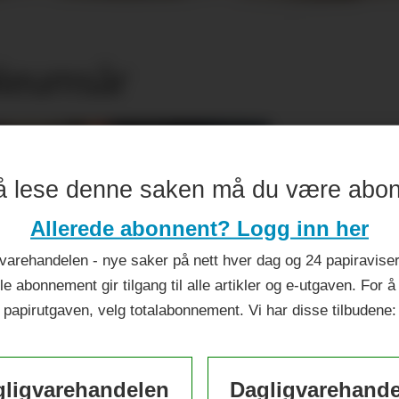
ileumsår
å lese denne saken må du være abo
Allerede abonnent? Logg inn her
varehandelen - nye saker på nett hver dag og 24 papiraviser 
le abonnement gir tilgang til alle artikler og e-utgaven. For å
papirutgaven, velg totalabonnement. Vi har disse tilbudene:
ligvarehandelen
Dagligvarehand