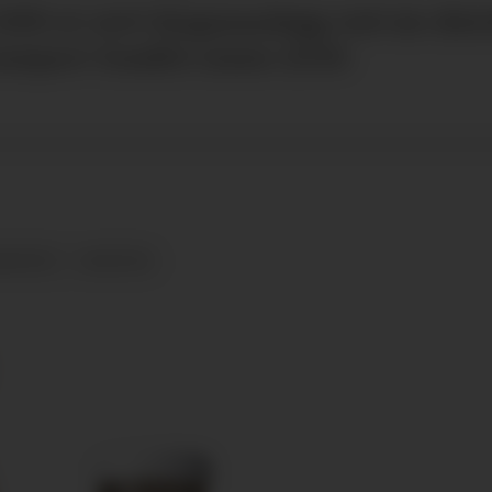
0 et nytt biogassanlegg ved sin distr
ansport fossilfri innen 2030.
ANSPORT
NYHETER