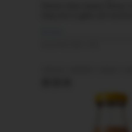
Denne uken åpner Rema 100
steg mot å gjøre all varetr
Nils
Vanebo
06.11.2025 - 15:33
PUBLISERT
REMA 1000
BÆREKRAFT
BIOGASS
TR