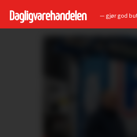
— gjør god bu