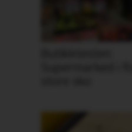
Butikktesten:
Supermarked i f
store sko