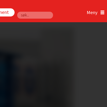
nnent
Søk