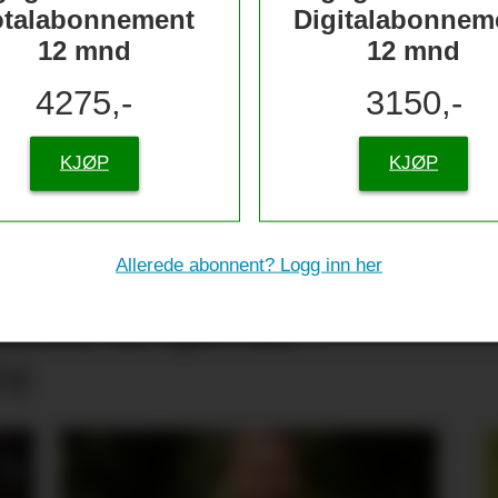
otalabonnement
Digitalabonnem
12 mnd
12 mnd
4275,-
3150,-
KJØP
KJØP
Allerede abonnent? Logg inn her
tive til sjømat –
re