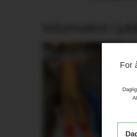
Volumvekst i jub
For 
Daglig
Al
Dag