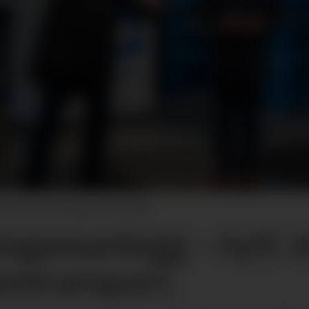
 for Varer & Forsyning i Rema 1000.
ogassanlegg – nytt 
aretransport