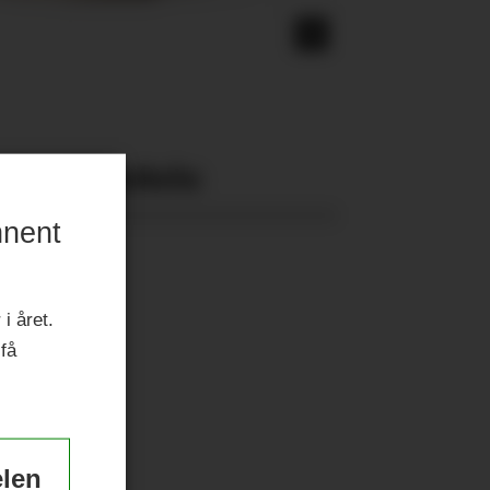
Nyeste eAvis:
nnent
i året.
 få
elen