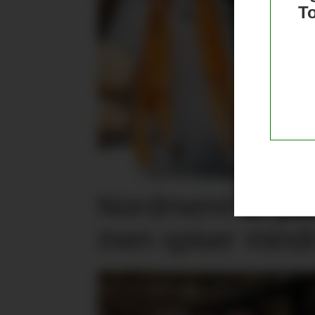
T
Nordmenn er posi
men spiser mind