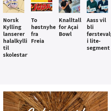
Knalltall
Aass vil
Brus og
Hard
yheter
for Açai
bli
jus fra
iste fr
Bowl
førstevalg
Berentsen
Hansa
gg
i lite-
segment