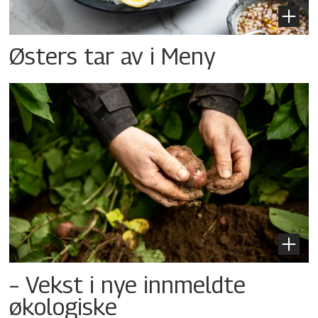
Østers tar av i Meny
– Vekst i nye innmeldte
økologiske