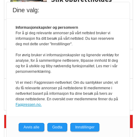
ølsalget
Dine valg:
Færre varer, men fulle
Informasjonskapsler og personvern
For å gi deg relevante annonser på vårt nettsted bruker vi
hyller
informasjon fra ditt besøk på vårt nettsted. Du kan reservere
deg mot dette under "Innstillinger".
For øvrig bruker vi informasjonskapsler og lignende verktøy for
KI lager mat i butikken
analyse, for å sammenligne nettlesere, tilpasse innhold til deg
og for å utvikle og tilby nødvendig funksjonalitet. Les mer i vår
personvernerklæring.
Vi er med i Fagpressen-nettverket. Om du samtykker under, vil
Q passerte 1 milliard i
du få relevante annonser på nettstedene til medlemmene i
Rema i 2025
nettverket basert på informasjon fra dine besøk på tvers av
disse nettstedene. En oversikt over medlemmene finner du på
Fagpressen.no.
Siste artikler - Økologisk
Avvis alle
Godta
Innstillinger