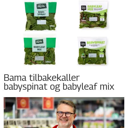
Bama tilbakekaller
babyspinat og babyleaf mix