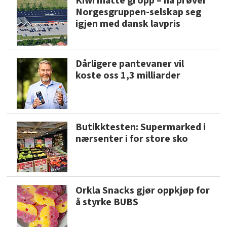
Kiwi måtte gi opp – nå prøver
Norgesgruppen-selskap seg
igjen med dansk lavpris
Dårligere pantevaner vil
koste oss 1,3 milliarder
Butikktesten: Supermarked i
nærsenter i for store sko
Orkla Snacks gjør oppkjøp for
å styrke BUBS