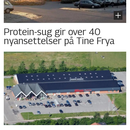
Protein-sug gir over 40
nyansettelser på Tine Frya