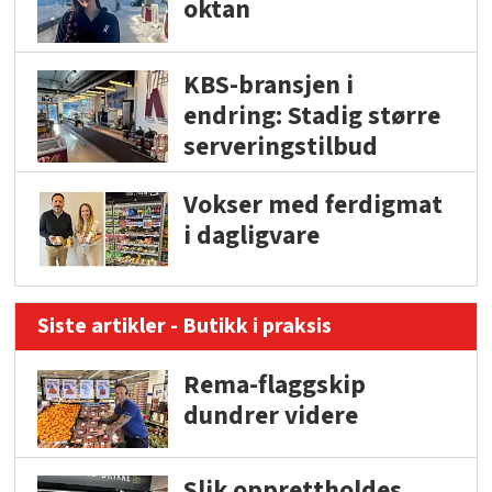
oktan
KBS-bransjen i
endring: Stadig større
serveringstilbud
Vokser med ferdigmat
i dagligvare
Siste artikler - Butikk i praksis
Rema-flaggskip
dundrer videre
Slik opprettholdes