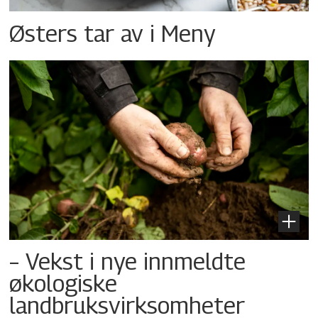
Østers tar av i Meny
– Vekst i nye innmeldte
økologiske
landbruksvirksomheter