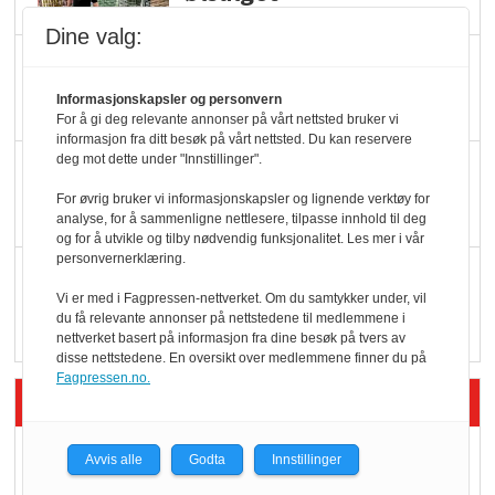
Dine valg:
Færre varer, men fulle
hyller
Informasjonskapsler og personvern
For å gi deg relevante annonser på vårt nettsted bruker vi
informasjon fra ditt besøk på vårt nettsted. Du kan reservere
deg mot dette under "Innstillinger".
KI lager mat i butikken
For øvrig bruker vi informasjonskapsler og lignende verktøy for
analyse, for å sammenligne nettlesere, tilpasse innhold til deg
og for å utvikle og tilby nødvendig funksjonalitet. Les mer i vår
personvernerklæring.
Q passerte 1 milliard i
Vi er med i Fagpressen-nettverket. Om du samtykker under, vil
Rema i 2025
du få relevante annonser på nettstedene til medlemmene i
nettverket basert på informasjon fra dine besøk på tvers av
disse nettstedene. En oversikt over medlemmene finner du på
Fagpressen.no.
Siste artikler - Økologisk
Kolonihagens norske
Avvis alle
Godta
Innstillinger
yoghurt: Trues av