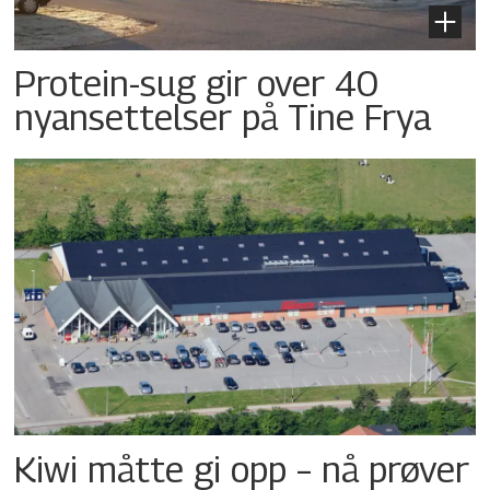
Protein-sug gir over 40
nyansettelser på Tine Frya
Kiwi måtte gi opp – nå prøver