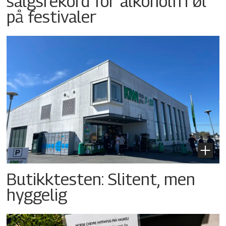
salgsrekord for alkoholfri øl
på festivaler
Butikktesten: Slitent, men
hyggelig