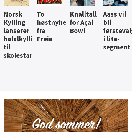
Knalltall
Aass vil
Brus og
Hard
ter
for Açai
bli
jus fra
iste fra
Bowl
førstevalg
Berentsen
Hansa
i lite-
segment