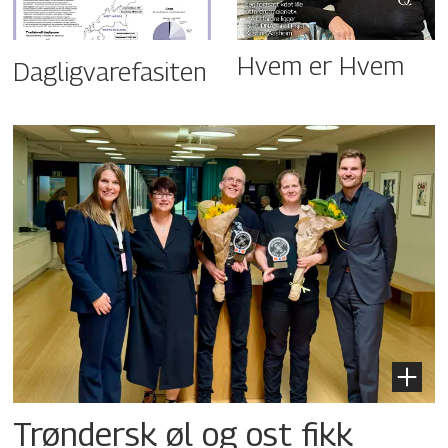
Hvem er Hvem
Dagligvarefasiten
Trøndersk øl og ost fikk