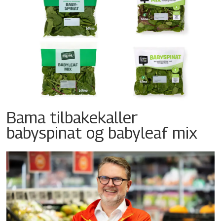
Bama tilbakekaller
babyspinat og babyleaf mix