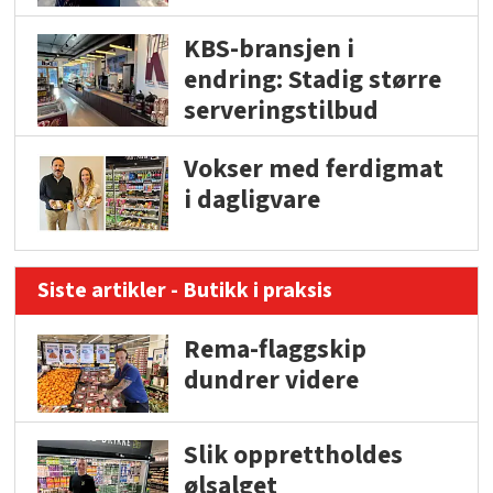
KBS-bransjen i
endring: Stadig større
serveringstilbud
Vokser med ferdigmat
i dagligvare
Siste artikler - Butikk i praksis
Rema-flaggskip
dundrer videre
Slik opprettholdes
ølsalget