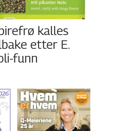
pirefrø kalles
ilbake etter E.
oli-funn