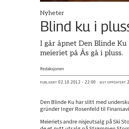
Nyheter
Blind ku i plus
I går åpnet Den Blinde Ku si
meieriet på Ås gå i pluss.
Redaksjonen
02.10.2012 - 22:00
PUBLISERT
SIST OPPDATERT
Den Blinde Ku har slitt med underskudd
gründer Inger Rosenfeld til Finansavi
Meieriets andre nisjeutsalg på Ski St
de et nytt utsalg på Strømmen Stors