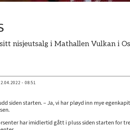
s
tt nisjeutsalg i Mathallen Vulkan i Oslo,
22.04.2022 - 08:51
 siden starten. – Ja, vi har pløyd inn mye egenkapital,
sen.
orsenter har imidlertid gått i pluss siden starten for t
enter.