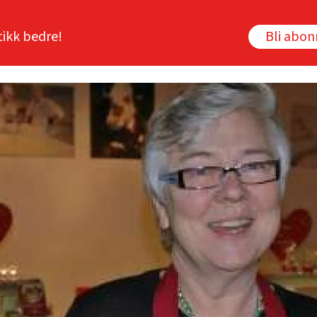
tikk bedre!
Bli abo