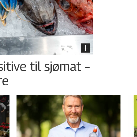
tive til sjømat –
re