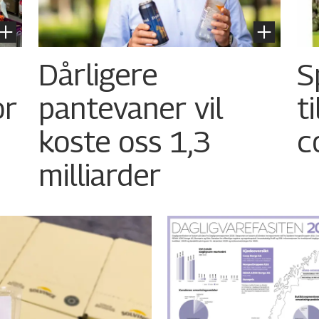
Dårligere
S
or
pantevaner vil
t
koste oss 1,3
c
milliarder