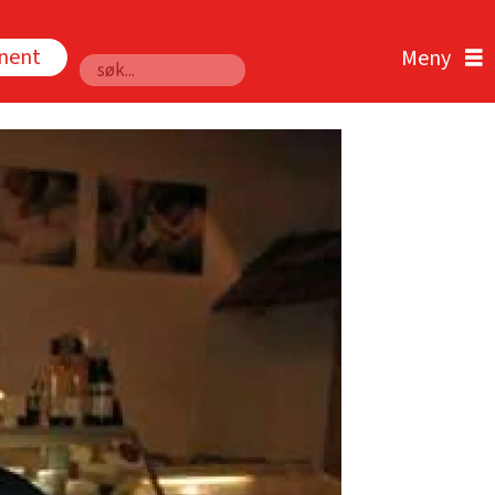
nnent
Søk