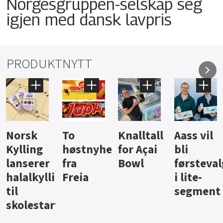
Norgesgruppen-selskap seg
igjen med dansk lavpris
PRODUKTNYTT
Knalltall
Aass vil
Brus og
Hard
ter
for Açai
bli
jus fra
iste fra
Bowl
førstevalg
Berentsen
Hansa
i lite-
segment