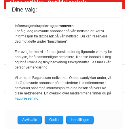
Siste artikler - Butikk i praksis
Dine valg:
Rema-flaggskip
dundrer videre
Informasjonskapsler og personvern
For å gi deg relevante annonser på vårt nettsted bruker vi
informasjon fra ditt besøk på vårt nettsted. Du kan reservere
deg mot dette under "Innstillinger".
Slik opprettholdes
ølsalget
For øvrig bruker vi informasjonskapsler og lignende verktøy for
analyse, for å sammenligne nettlesere, tilpasse innhold til deg
og for å utvikle og tilby nødvendig funksjonalitet. Les mer i vår
personvernerklæring.
Færre varer, men fulle
Vi er med i Fagpressen-nettverket. Om du samtykker under, vil
hyller
du få relevante annonser på nettstedene til medlemmene i
nettverket basert på informasjon fra dine besøk på tvers av
disse nettstedene. En oversikt over medlemmene finner du på
KI lager mat i butikken
Fagpressen.no.
Avvis alle
Godta
Innstillinger
Q passerte 1 milliard i