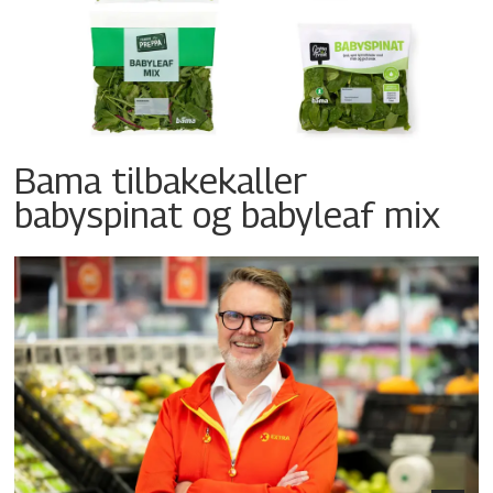
Bama tilbakekaller
babyspinat og babyleaf mix