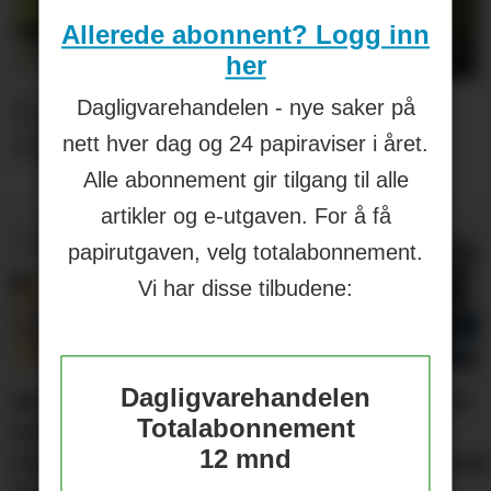
Allerede abonnent? Logg inn
her
Extra er finalist til Virkes
Dagligvarehandelen - nye saker på
Handelspris 2026
nett hver dag og 24 papiraviser i året.
Alle abonnement gir tilgang til alle
artikler og e-utgaven. For å få
PRODUKTNYTT
papirutgaven, velg totalabonnement.
Vi har disse tilbudene:
Dagligvarehandelen
Norsk
To
Knalltall
Aass vil
Totalabonnement
Kylling
høstnyheter
for Açai
bli
12 mnd
lanserer
fra
Bowl
førsteval