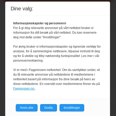
Kolonihagens norske
Dine valg:
yoghurt: Trues av
melkemangel
Informasjonskapsler og personvern
For å gi deg relevante annonser på vårt nettsted bruker vi
informasjon fra ditt besøk på vårt nettsted. Du kan reservere
Marit Kolby vant
deg mot dette under "Innstillinger".
Økologisk Norge sin
For øvrig bruker vi informasjonskapsler og lignende verktøy for
hederspris
analyse, for å sammenligne nettlesere, tilpasse innhold til deg
og for å utvikle og tilby nødvendig funksjonalitet. Les mer i vår
personvernerklæring.
Blir enklere å velge
Vi er med i Fagpressen-nettverket. Om du samtykker under, vil
økologisk i butikkhylla
du få relevante annonser på nettstedene til medlemmene i
nettverket basert på informasjon fra dine besøk på tvers av
disse nettstedene. En oversikt over medlemmene finner du på
Kolonihagen sliter
Fagpressen.no.
med å få tak i nok melk
Avvis alle
Godta
Innstillinger
Rapport: Økokundene