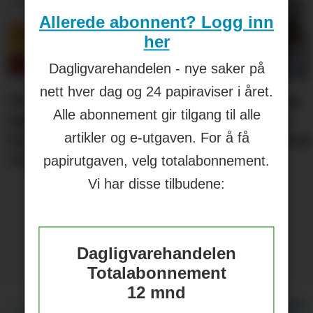
PRODUKTNYTT
Allerede abonnent? Logg inn
her
Dagligvarehandelen - nye saker på
nett hver dag og 24 papiraviser i året.
Knalltall
Aass vil
Brus og
Hard
Alle abonnement gir tilgang til alle
ter
for Açai
bli
jus fra
iste fra
Bowl
førstevalg
Berentsen
Hansa
artikler og e-utgaven. For å få
i lite-
papirutgaven, velg totalabonnement.
segment
Vi har disse tilbudene:
Dagligvarehandelen
Totalabonnement
12 mnd