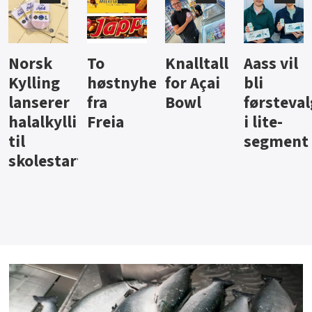
Knalltall
Aass vil
Brus og
Hard
ter
for Açai
bli
jus fra
iste fra
Bowl
førstevalg
Berentsen
Hansa
i lite-
segment