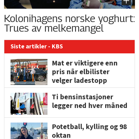
Kolonihagens norske yoghurt:
Trues av melkemangel
Siste artikler - KBS
Mat er viktigere enn
pris når elbilister
velger ladestopp
Ti bensinstasjoner
legger ned hver måned
Potetball, kylling og 98
oktan