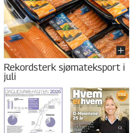
Rekordsterk sjømateksport i
juli