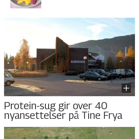
Protein-sug gir over 40
nyansettelser på Tine Frya