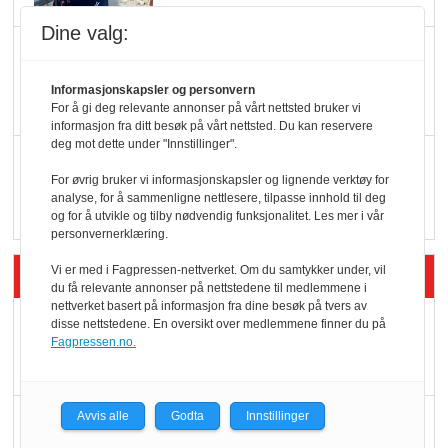
Dine valg:
KBS-bransjen i
endring: Stadig større
Informasjonskapsler og personvern
serveringstilbud
For å gi deg relevante annonser på vårt nettsted bruker vi
informasjon fra ditt besøk på vårt nettsted. Du kan reservere
deg mot dette under "Innstillinger".
Vokser med ferdigmat
For øvrig bruker vi informasjonskapsler og lignende verktøy for
i dagligvare
analyse, for å sammenligne nettlesere, tilpasse innhold til deg
og for å utvikle og tilby nødvendig funksjonalitet. Les mer i vår
personvernerklæring.
Siste artikler - Butikk i praksis
Vi er med i Fagpressen-nettverket. Om du samtykker under, vil
du få relevante annonser på nettstedene til medlemmene i
nettverket basert på informasjon fra dine besøk på tvers av
Rema-flaggskip
disse nettstedene. En oversikt over medlemmene finner du på
Fagpressen.no.
dundrer videre
Slik opprettholdes
Avvis alle
Godta
Innstillinger