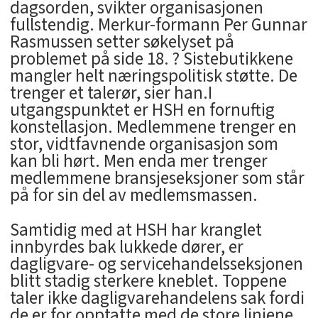
dagsorden, svikter organisasjonen
fullstendig. Merkur-formann Per Gunnar
Rasmussen setter søkelyset på
problemet på side 18. ? Sistebutikkene
mangler helt næringspolitisk støtte. De
trenger et talerør, sier han.I
utgangspunktet er HSH en fornuftig
konstellasjon. Medlemmene trenger en
stor, vidtfavnende organisasjon som
kan bli hørt. Men enda mer trenger
medlemmene bransjeseksjoner som står
på for sin del av medlemsmassen.
Samtidig med at HSH har kranglet
innbyrdes bak lukkede dører, er
dagligvare- og servicehandelsseksjonen
blitt stadig sterkere kneblet. Toppene
taler ikke dagligvarehandelens sak fordi
de er for opptatte med de store linjene.