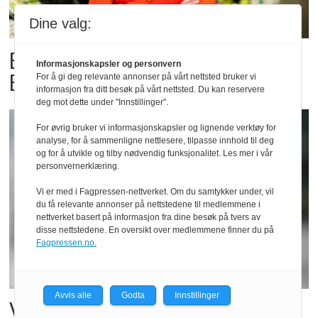
Dine valg:
Billigbonanza da Norge slo
Informasjonskapsler og personvern
Elfenbenkysten
For å gi deg relevante annonser på vårt nettsted bruker vi
informasjon fra ditt besøk på vårt nettsted. Du kan reservere
deg mot dette under "Innstillinger".
For øvrig bruker vi informasjonskapsler og lignende verktøy for
analyse, for å sammenligne nettlesere, tilpasse innhold til deg
og for å utvikle og tilby nødvendig funksjonalitet. Les mer i vår
personvernerklæring.
Vi er med i Fagpressen-nettverket. Om du samtykker under, vil
du få relevante annonser på nettstedene til medlemmene i
nettverket basert på informasjon fra dine besøk på tvers av
disse nettstedene. En oversikt over medlemmene finner du på
Fagpressen.no.
Avvis alle
Godta
Innstillinger
Vil vokse i brusmarkedet