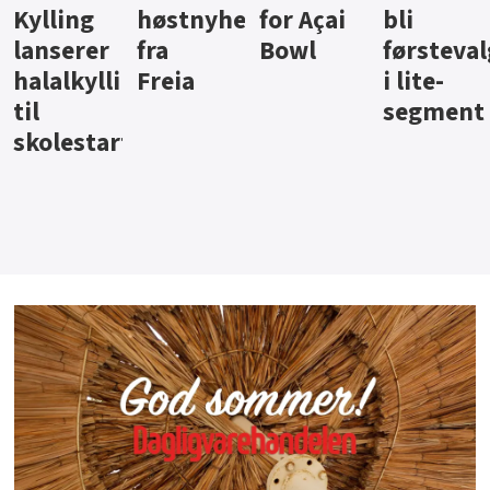
ter
for Açai
bli
jus fra
iste fra
Bowl
førstevalg
Berentsen
Hansa
i lite-
segment