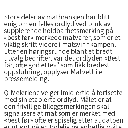
Store deler av matbransjen har blitt
enig om en felles ordlyd ved bruk av
supplerende holdbarhetsmerking på
«best før»-merkede matvarer, som er et
viktig skritt videre i matsvinnkampen.
Etter en høringsrunde blant et bredt
utvalg bedrifter, var det ordlyden «Best
før, ofte god ette»" som fikk bredest
oppslutning, opplyser Matvett i en
pressemelding.
Q-Meieriene velger imidlertid å fortsette
med sin etablerte ordlyd. Målet er at
den frivillige tilleggsmerkingen skal
signalisere at mat som er merket med
«best før» ofte er spiselig etter at datoen
er utløpt på en tydelig og enhetlig måte.