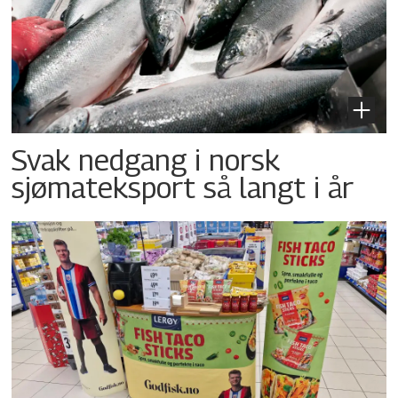
Svak nedgang i norsk
sjømateksport så langt i år