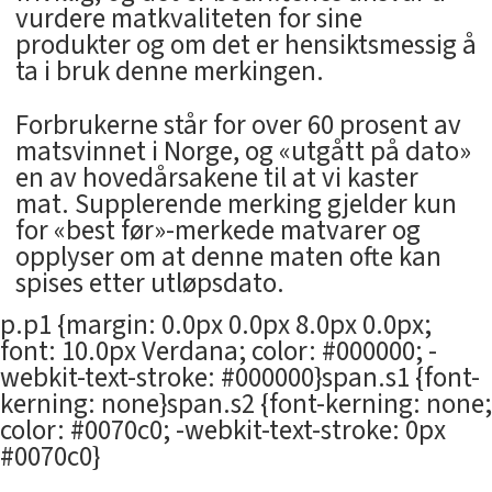
vurdere matkvaliteten for sine
produkter og om det er hensiktsmessig å
ta i bruk denne merkingen.
Forbrukerne står for over 60 prosent av
matsvinnet i Norge, og «utgått på dato»
en av hovedårsakene til at vi kaster
mat. Supplerende merking gjelder kun
for «best før»-merkede matvarer og
opplyser om at denne maten ofte kan
spises etter utløpsdato.
p.p1 {margin: 0.0px 0.0px 8.0px 0.0px;
font: 10.0px Verdana; color: #000000; -
webkit-text-stroke: #000000}span.s1 {font-
kerning: none}span.s2 {font-kerning: none;
color: #0070c0; -webkit-text-stroke: 0px
#0070c0}