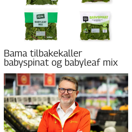
Bama tilbakekaller
babyspinat og babyleaf mix