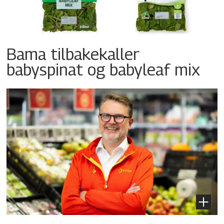
Bama tilbakekaller
babyspinat og babyleaf mix