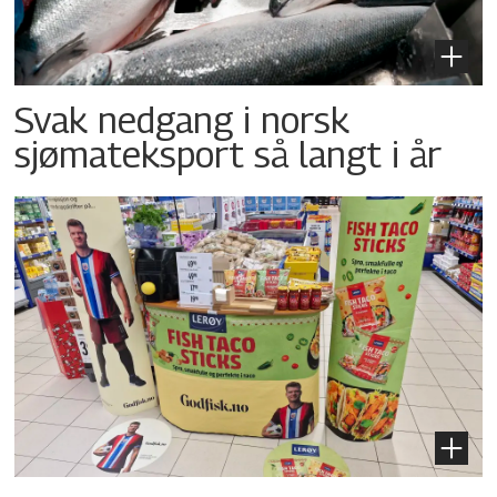
Svak nedgang i norsk
sjømateksport så langt i år