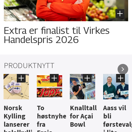
Extra er finalist til Virkes
Handelspris 2026
PRODUKTNYTT
Knalltall
Aass vil
Brus og
Hard
ter
for Açai
bli
jus fra
iste fra
Bowl
førstevalg
Berentsen
Hansa