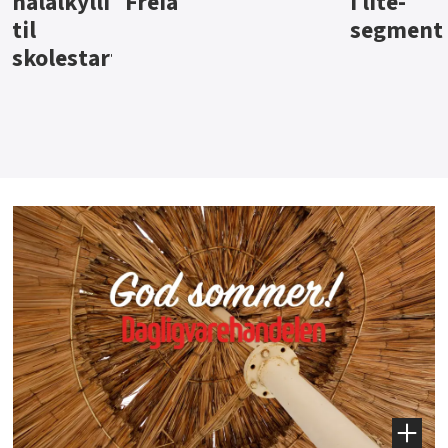
i lite-
segment