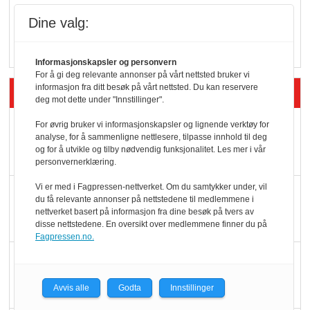
Vokser med ferdigmat
Dine valg:
i dagligvare
Informasjonskapsler og personvern
For å gi deg relevante annonser på vårt nettsted bruker vi
informasjon fra ditt besøk på vårt nettsted. Du kan reservere
Siste artikler - Butikk i praksis
deg mot dette under "Innstillinger".
Rema-flaggskip
For øvrig bruker vi informasjonskapsler og lignende verktøy for
analyse, for å sammenligne nettlesere, tilpasse innhold til deg
dundrer videre
og for å utvikle og tilby nødvendig funksjonalitet. Les mer i vår
personvernerklæring.
Vi er med i Fagpressen-nettverket. Om du samtykker under, vil
Slik opprettholdes
du få relevante annonser på nettstedene til medlemmene i
ølsalget
nettverket basert på informasjon fra dine besøk på tvers av
disse nettstedene. En oversikt over medlemmene finner du på
Fagpressen.no.
Færre varer, men fulle
hyller
Avvis alle
Godta
Innstillinger