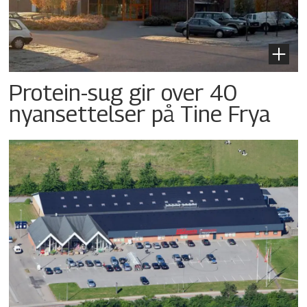
Protein-sug gir over 40
nyansettelser på Tine Frya