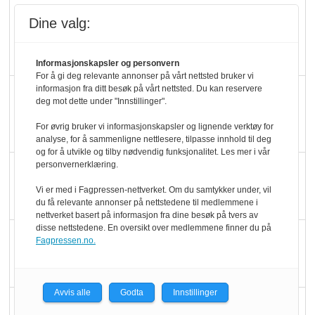
Kolonihagens norske
Dine valg:
yoghurt: Trues av
melkemangel
Informasjonskapsler og personvern
For å gi deg relevante annonser på vårt nettsted bruker vi
informasjon fra ditt besøk på vårt nettsted. Du kan reservere
Marit Kolby vant
deg mot dette under "Innstillinger".
Økologisk Norge sin
For øvrig bruker vi informasjonskapsler og lignende verktøy for
hederspris
analyse, for å sammenligne nettlesere, tilpasse innhold til deg
og for å utvikle og tilby nødvendig funksjonalitet. Les mer i vår
personvernerklæring.
Blir enklere å velge
økologisk i butikkhylla
Vi er med i Fagpressen-nettverket. Om du samtykker under, vil
du få relevante annonser på nettstedene til medlemmene i
nettverket basert på informasjon fra dine besøk på tvers av
disse nettstedene. En oversikt over medlemmene finner du på
Kolonihagen sliter
Fagpressen.no.
med å få tak i nok melk
Avvis alle
Godta
Innstillinger
Rapport: Økokundene