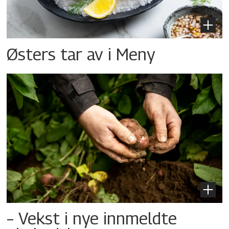
Østers tar av i Meny
– Vekst i nye innmeldte