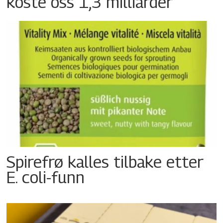
koste oss 1,3 milliarder
Spirefrø kalles tilbake etter
E. coli-funn