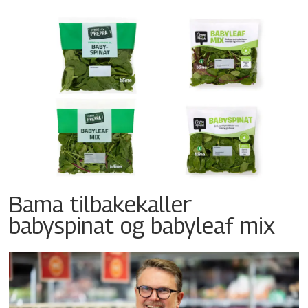
Bama tilbakekaller
babyspinat og babyleaf mix