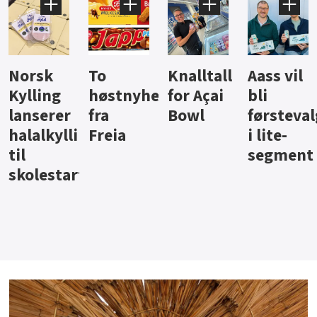
Knalltall
Aass vil
Brus og
Hard
ter
for Açai
bli
jus fra
iste fra
Bowl
førstevalg
Berentsen
Hansa
i lite-
segment