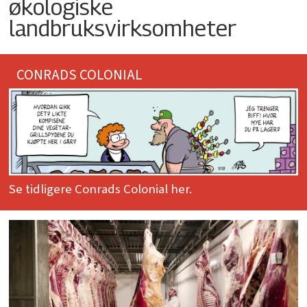
økologiske
landbruksvirksomheter
CONRADS COLONIAL
Se tidligere Conrads Colonial her.