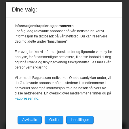
Marit Kolby vant
Dine valg:
Økologisk Norge sin
hederspris
Informasjonskapsler og personvern
For å gi deg relevante annonser på vårt nettsted bruker vi
Blir enklere å velge
informasjon fra ditt besøk på vårt nettsted. Du kan reservere
deg mot dette under "Innstillinger".
økologisk i butikkhylla
For øvrig bruker vi informasjonskapsler og lignende verktøy for
analyse, for å sammenligne nettlesere, tilpasse innhold til deg
og for å utvikle og tilby nødvendig funksjonalitet. Les mer i vår
Kolonihagen sliter
personvernerklæring.
med å få tak i nok melk
Vi er med i Fagpressen-nettverket. Om du samtykker under, vil
du få relevante annonser på nettstedene til medlemmene i
nettverket basert på informasjon fra dine besøk på tvers av
Rapport: Økokundene
disse nettstedene. En oversikt over medlemmene finner du på
Fagpressen.no.
er klare! Er markedet
det?
Avvis alle
Godta
Innstillinger