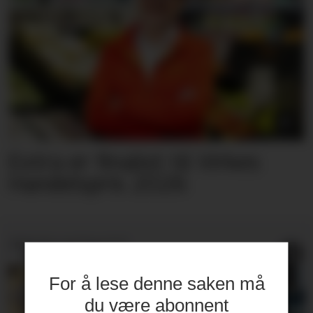
Extra er finalist til Virkes
Handelspris 2026
PRODUKTNYTT
For å lese denne saken må
du være abonnent