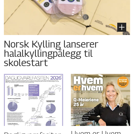
Norsk Kylling lanserer
halalkyllingpålegg til
skolestart
Hvem er Hvem