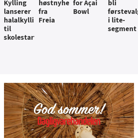
ter
for Açai
bli
jus fra
iste fra
Bowl
førstevalg
Berentsen
Hansa
i lite-
segment