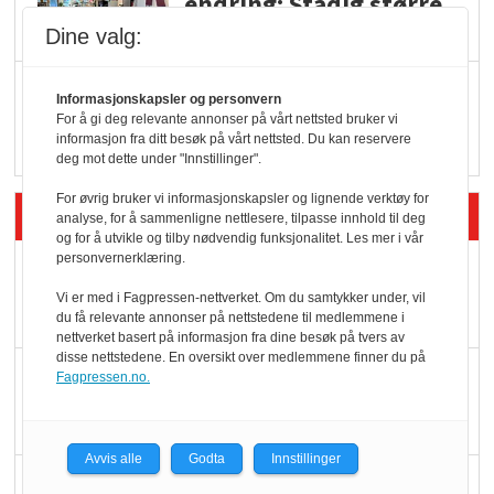
endring: Stadig større
serveringstilbud
Dine valg:
Vokser med ferdigmat
Informasjonskapsler og personvern
i dagligvare
For å gi deg relevante annonser på vårt nettsted bruker vi
informasjon fra ditt besøk på vårt nettsted. Du kan reservere
deg mot dette under "Innstillinger".
For øvrig bruker vi informasjonskapsler og lignende verktøy for
Siste artikler - Butikk i praksis
analyse, for å sammenligne nettlesere, tilpasse innhold til deg
og for å utvikle og tilby nødvendig funksjonalitet. Les mer i vår
personvernerklæring.
Rema-flaggskip
dundrer videre
Vi er med i Fagpressen-nettverket. Om du samtykker under, vil
du få relevante annonser på nettstedene til medlemmene i
nettverket basert på informasjon fra dine besøk på tvers av
disse nettstedene. En oversikt over medlemmene finner du på
Slik opprettholdes
Fagpressen.no.
ølsalget
Avvis alle
Godta
Innstillinger
Færre varer, men fulle