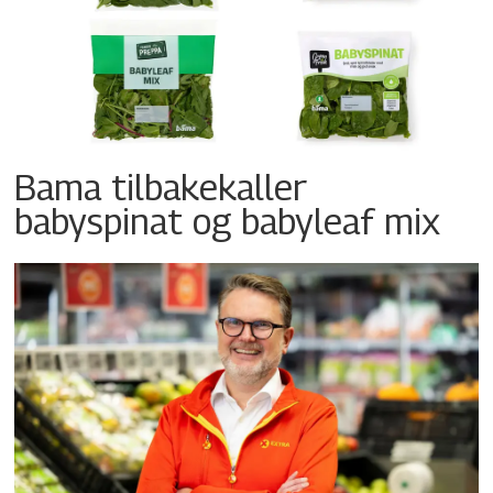
Bama tilbakekaller
babyspinat og babyleaf mix