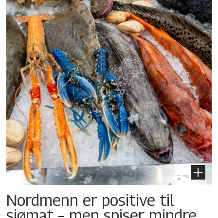
Nordmenn er positive til
sjømat – men spiser mindre