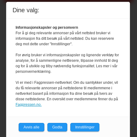
Dine valg:
Kolonihagens norske
yoghurt: Trues av
melkemangel
Informasjonskapsler og personvern
For å gi deg relevante annonser på vårt nettsted bruker vi
informasjon fra ditt besøk på vårt nettsted. Du kan reservere
Marit Kolby vant
deg mot dette under "Innstillinger".
Økologisk Norge sin
For øvrig bruker vi informasjonskapsler og lignende verktøy for
hederspris
analyse, for å sammenligne nettlesere, tilpasse innhold til deg
og for å utvikle og tilby nødvendig funksjonalitet. Les mer i vår
personvernerklæring.
Blir enklere å velge
Vi er med i Fagpressen-nettverket. Om du samtykker under, vil
økologisk i butikkhylla
du få relevante annonser på nettstedene til medlemmene i
nettverket basert på informasjon fra dine besøk på tvers av
disse nettstedene. En oversikt over medlemmene finner du på
Fagpressen.no.
Kolonihagen sliter
med å få tak i nok melk
Avvis alle
Godta
Innstillinger