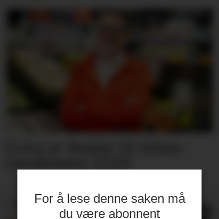
Extra er finalist til Virkes
Handelspris 2026
For å lese denne saken må
PRODUKTNYTT
du være abonnent