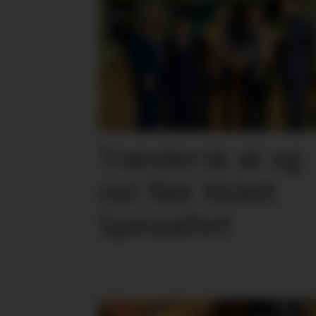
Trøndersk øl og
ost fikk tildelt
Spesialitet