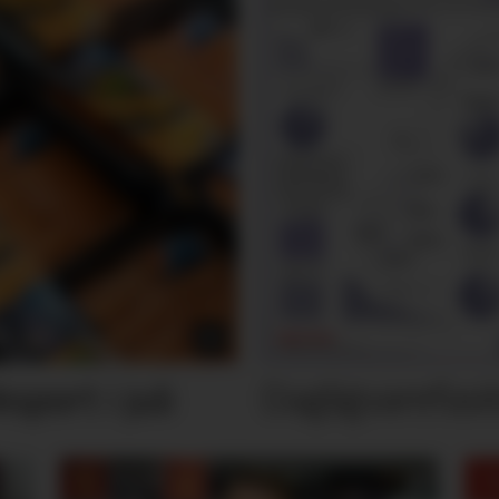
Dagligvarefasi
port i juli
M