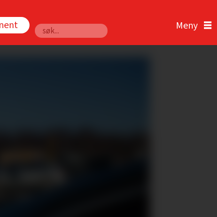
nnent
Søk