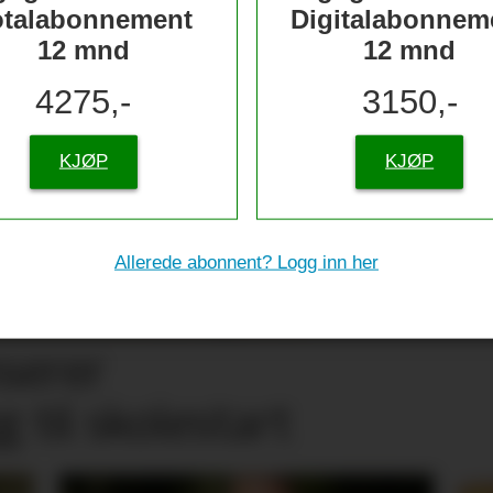
otalabonnement
Digitalabonnem
12 mnd
12 mnd
4275,-
3150,-
KJØP
KJØP
Allerede abonnent? Logg inn her
nserer
g til skolestart