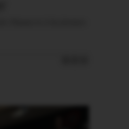
er
itt. Planen er å ha jevnere