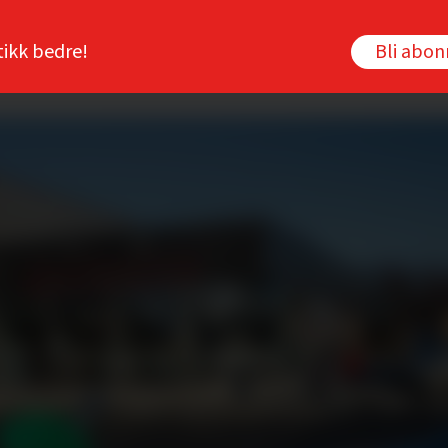
tikk bedre!
Bli abo