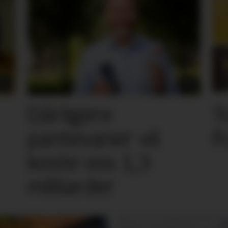
Dårligere
T
pantevaner vil
f
koste oss 1,3
milliarder