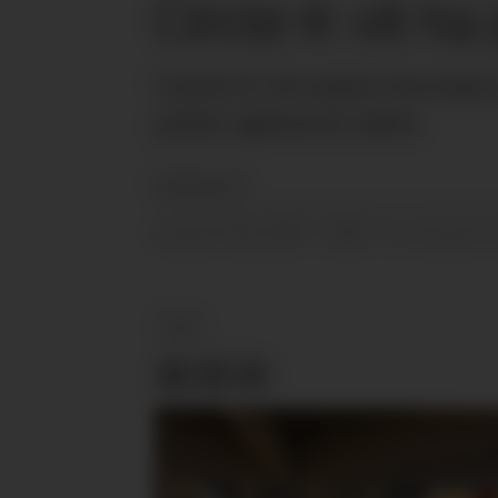
Circle K vil ha
Circle K vil endre hvordan 
priser gjennom uken.
Redaksjonen
30.11.2017 - 08:50
PUBLISERT
SIST OPPDATERT
KBS