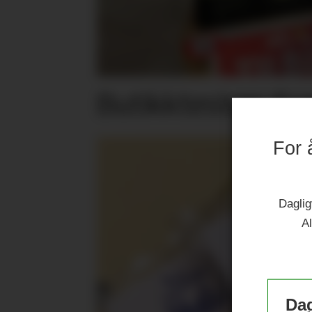
Butikktesten: Su
For 
Daglig
Al
Dag