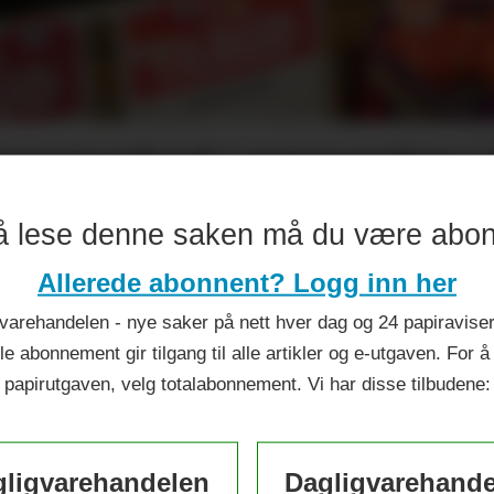
permarked i nærsenter i 
å lese denne saken må du være abo
Allerede abonnent? Logg inn her
varehandelen - nye saker på nett hver dag og 24 papiraviser 
le abonnement gir tilgang til alle artikler og e-utgaven. For å
papirutgaven, velg totalabonnement. Vi har disse tilbudene:
ligvarehandelen
Dagligvarehand