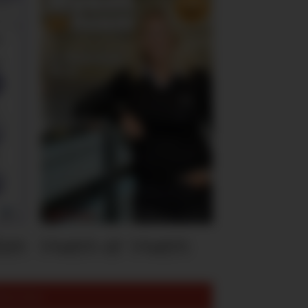
ten
Hvem er Hvem
est lest: