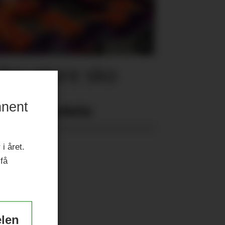
for store sko
nnent
Nyeste eAvis:
i året.
 få
elen