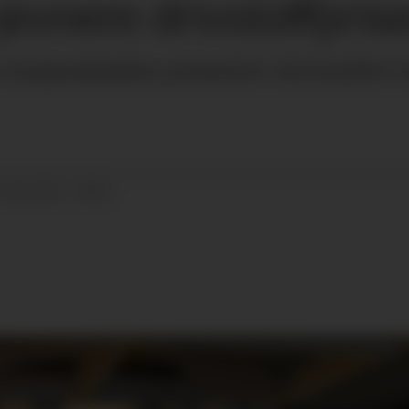
 jevnere drivstoffpris
stasjonskjeden prissetter drivstoffet s
22.04.2022 - 08:51