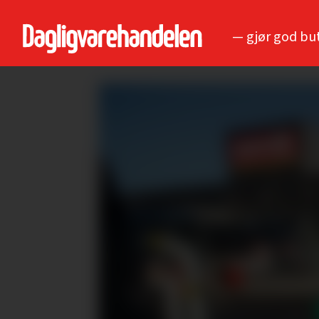
— gjør god bu