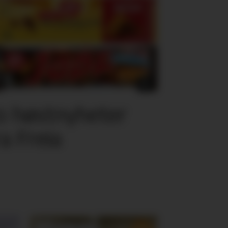
o høstnyheter
ra Freia