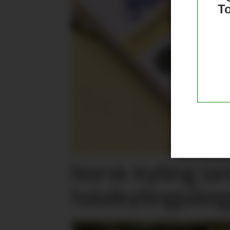
T
Norsk Kylling la
halalkylling­påleg