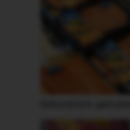
Rekordsterk sjømateks