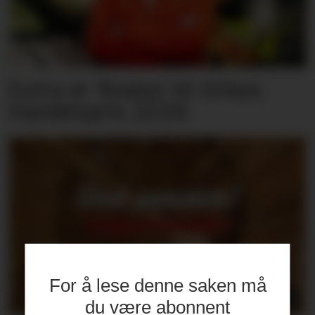
Extra er finalist til Virkes
Handelspris 2026
For å lese denne saken må
du være abonnent