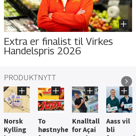
Extra er finalist til Virkes
Handelspris 2026
PRODUKTNYTT
Knalltall
Aass vil
Brus og
Hard
ter
for Açai
bli
jus fra
iste fra