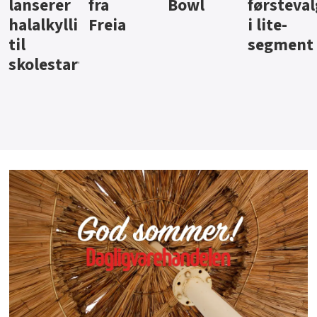
Bowl
førstevalg
Berentsen
Hansa
i lite-
segment