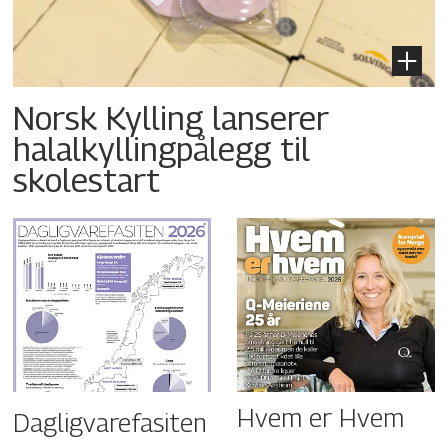
Norsk Kylling lanserer
halalkyllingpålegg til
skolestart
Hvem er Hvem
Dagligvarefasiten