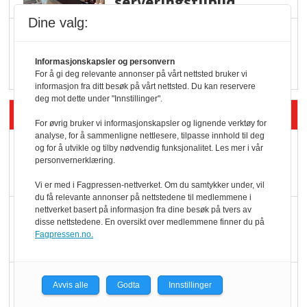
serveringstilbud
Dine valg:
Vokser med ferdigmat
i dagligvare
Informasjonskapsler og personvern
For å gi deg relevante annonser på vårt nettsted bruker vi
informasjon fra ditt besøk på vårt nettsted. Du kan reservere
deg mot dette under "Innstillinger".
Siste artikler - Butikk i praksis
For øvrig bruker vi informasjonskapsler og lignende verktøy for
analyse, for å sammenligne nettlesere, tilpasse innhold til deg
Rema-flaggskip
og for å utvikle og tilby nødvendig funksjonalitet. Les mer i vår
personvernerklæring.
dundrer videre
Vi er med i Fagpressen-nettverket. Om du samtykker under, vil
du få relevante annonser på nettstedene til medlemmene i
nettverket basert på informasjon fra dine besøk på tvers av
Slik opprettholdes
disse nettstedene. En oversikt over medlemmene finner du på
ølsalget
Fagpressen.no.
Færre varer, men fulle
Avvis alle
Godta
Innstillinger
hyller