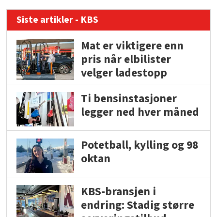
Siste artikler - KBS
Mat er viktigere enn
pris når elbilister
velger ladestopp
Ti bensinstasjoner
legger ned hver måned
Potetball, kylling og 98
oktan
KBS-bransjen i
endring: Stadig større