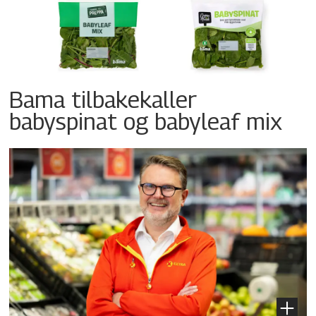
Bama tilbakekaller
babyspinat og babyleaf mix