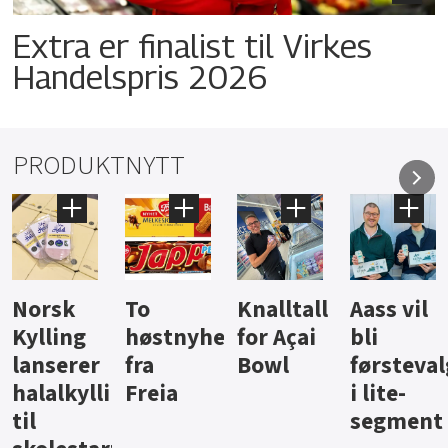
Extra er finalist til Virkes
Handelspris 2026
PRODUKTNYTT
Knalltall
Aass vil
Brus og
Hard
ter
for Açai
bli
jus fra
iste fra
Bowl
førstevalg
Berentsen
Hansa
i lite-
segment