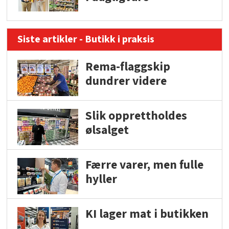
Siste artikler - Butikk i praksis
Rema-flaggskip
dundrer videre
Slik opprettholdes
ølsalget
Færre varer, men fulle
hyller
KI lager mat i butikken