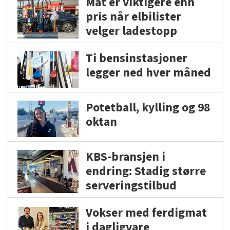
Mat er viktigere enn
pris når elbilister
velger ladestopp
Ti bensinstasjoner
legger ned hver måned
Potetball, kylling og 98
oktan
KBS-bransjen i
endring: Stadig større
serveringstilbud
Vokser med ferdigmat
i dagligvare