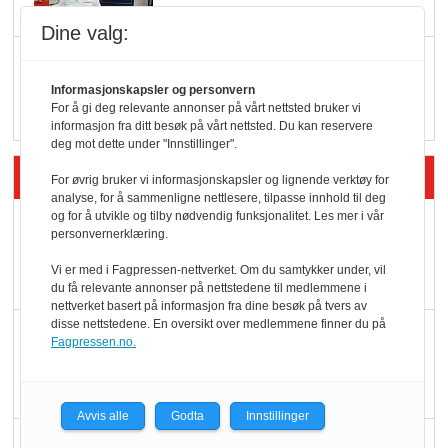
Dine valg:
Q passerte 1 milliard i
Rema i 2025
Informasjonskapsler og personvern
For å gi deg relevante annonser på vårt nettsted bruker vi
informasjon fra ditt besøk på vårt nettsted. Du kan reservere
deg mot dette under "Innstillinger".
Siste artikler - Økologisk
For øvrig bruker vi informasjonskapsler og lignende verktøy for
analyse, for å sammenligne nettlesere, tilpasse innhold til deg
og for å utvikle og tilby nødvendig funksjonalitet. Les mer i vår
Kolonihagens norske
personvernerklæring.
yoghurt: Trues av
Vi er med i Fagpressen-nettverket. Om du samtykker under, vil
melkemangel
du få relevante annonser på nettstedene til medlemmene i
nettverket basert på informasjon fra dine besøk på tvers av
disse nettstedene. En oversikt over medlemmene finner du på
Marit Kolby vant
Fagpressen.no.
Økologisk Norge sin
hederspris
Avvis alle
Godta
Innstillinger