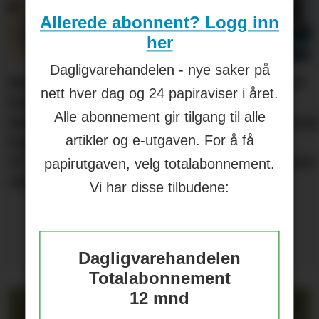
Allerede abonnent? Logg inn
her
Dagligvarehandelen - nye saker på
Knalltall
Aass vil
Brus og
Hard
nett hver dag og 24 papiraviser i året.
ter
for Açai
bli
jus fra
iste fra
Alle abonnement gir tilgang til alle
Bowl
førstevalg
Berentsen
Hansa
i lite-
artikler og e-utgaven. For å få
segment
papirutgaven, velg totalabonnement.
Vi har disse tilbudene:
Dagligvarehandelen
Totalabonnement
12 mnd