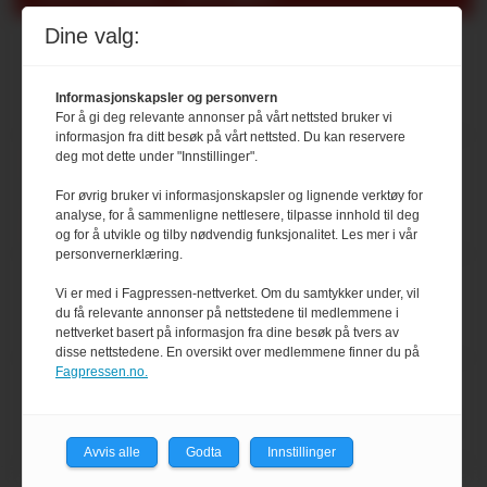
Dine valg:
Kolonihagens norske
yoghurt: Trues av
Informasjonskapsler og personvern
melkemangel
For å gi deg relevante annonser på vårt nettsted bruker vi
informasjon fra ditt besøk på vårt nettsted. Du kan reservere
deg mot dette under "Innstillinger".
Marit Kolby vant
Økologisk Norge sin
For øvrig bruker vi informasjonskapsler og lignende verktøy for
analyse, for å sammenligne nettlesere, tilpasse innhold til deg
hederspris
og for å utvikle og tilby nødvendig funksjonalitet. Les mer i vår
personvernerklæring.
Blir enklere å velge
Vi er med i Fagpressen-nettverket. Om du samtykker under, vil
økologisk i butikkhylla
du få relevante annonser på nettstedene til medlemmene i
nettverket basert på informasjon fra dine besøk på tvers av
disse nettstedene. En oversikt over medlemmene finner du på
Fagpressen.no.
Kolonihagen sliter
med å få tak i nok melk
Avvis alle
Godta
Innstillinger