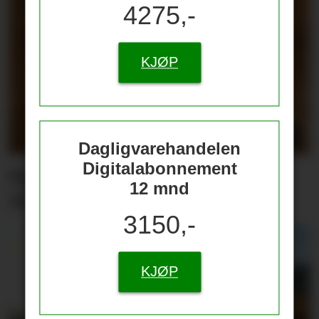
4275,-
KJØP
Dagligvarehandelen
Digitalabonnement
Nyhetsbrevet tar
12 mnd
sommerferie
3150,-
KJØP