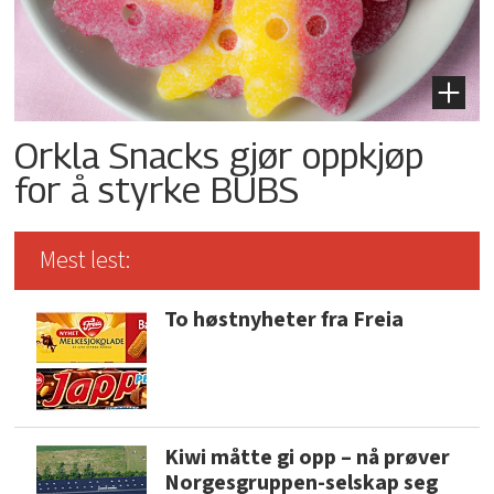
Orkla Snacks gjør oppkjøp
for å styrke BUBS
Mest lest:
To høstnyheter fra Freia
Kiwi måtte gi opp – nå prøver
Norgesgruppen-selskap seg