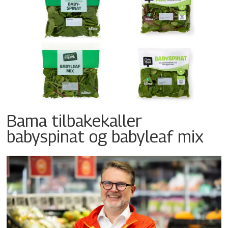
Bama tilbakekaller
babyspinat og babyleaf mix