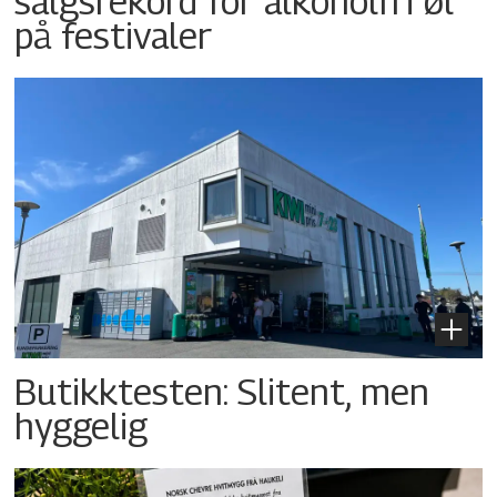
salgsrekord for alkoholfri øl
på festivaler
Butikktesten: Slitent, men
hyggelig