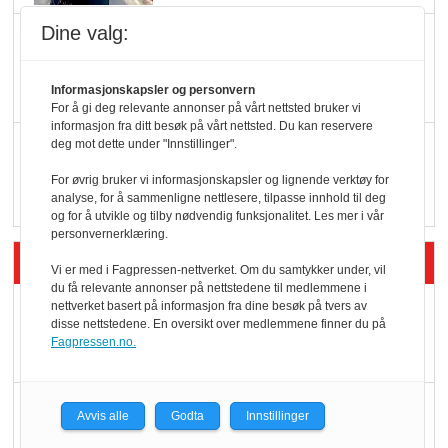
Dine valg:
KBS-bransjen i
endring: Stadig større
serveringstilbud
Informasjonskapsler og personvern
For å gi deg relevante annonser på vårt nettsted bruker vi
informasjon fra ditt besøk på vårt nettsted. Du kan reservere
Vokser med ferdigmat
deg mot dette under "Innstillinger".
i dagligvare
For øvrig bruker vi informasjonskapsler og lignende verktøy for
analyse, for å sammenligne nettlesere, tilpasse innhold til deg
og for å utvikle og tilby nødvendig funksjonalitet. Les mer i vår
personvernerklæring.
Siste artikler - Butikk i praksis
Vi er med i Fagpressen-nettverket. Om du samtykker under, vil
du få relevante annonser på nettstedene til medlemmene i
nettverket basert på informasjon fra dine besøk på tvers av
Rema-flaggskip
disse nettstedene. En oversikt over medlemmene finner du på
dundrer videre
Fagpressen.no.
Slik opprettholdes
Avvis alle
Godta
Innstillinger
ølsalget