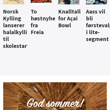
Knalltall
Aass vil
Brus og
Hard
ter
for Açai
bli
jus fra
iste fra
Bowl
førstevalg
Berentsen
Hansa
i lite-
segment