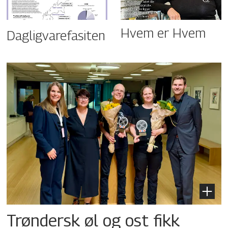
Hvem er Hvem
Dagligvarefasiten
Trøndersk øl og ost fikk