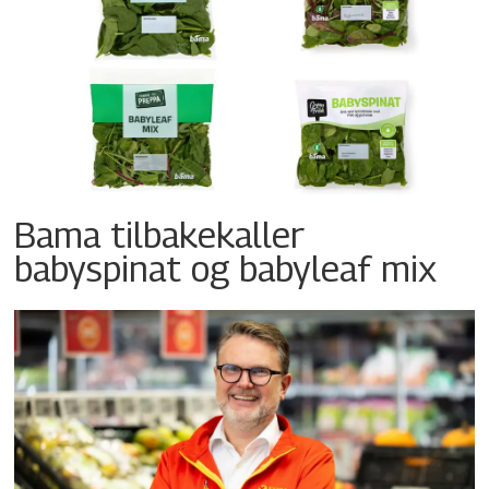
Bama tilbakekaller
babyspinat og babyleaf mix