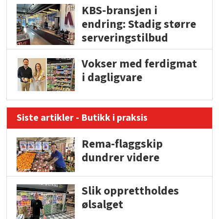
KBS-bransjen i
endring: Stadig større
serveringstilbud
Vokser med ferdigmat
i dagligvare
Siste artikler - Butikk i praksis
Rema-flaggskip
dundrer videre
Slik opprettholdes
ølsalget