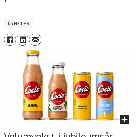
NYHETER
Volumvekst i jubileumsår