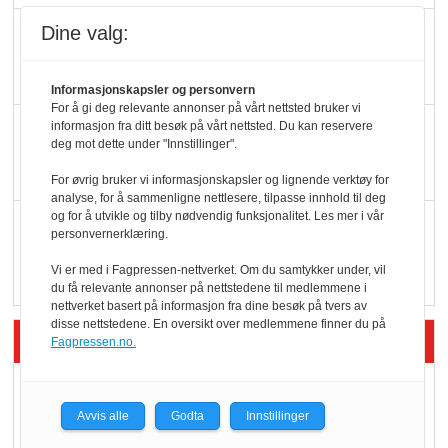
Dine valg:
Færre varer, men fulle
hyller
Informasjonskapsler og personvern
For å gi deg relevante annonser på vårt nettsted bruker vi
KI lager mat i butikken
informasjon fra ditt besøk på vårt nettsted. Du kan reservere
deg mot dette under "Innstillinger".
For øvrig bruker vi informasjonskapsler og lignende verktøy for
analyse, for å sammenligne nettlesere, tilpasse innhold til deg
og for å utvikle og tilby nødvendig funksjonalitet. Les mer i vår
Q passerte 1 milliard i
personvernerklæring.
Rema i 2025
Vi er med i Fagpressen-nettverket. Om du samtykker under, vil
du få relevante annonser på nettstedene til medlemmene i
nettverket basert på informasjon fra dine besøk på tvers av
disse nettstedene. En oversikt over medlemmene finner du på
Siste artikler - Økologisk
Fagpressen.no.
Kolonihagens norske
yoghurt: Trues av
Avvis alle
Godta
Innstillinger