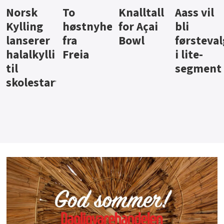
Knalltall
Aass vil
Brus og
Hard
ter
for Açai
bli
jus fra
iste fra
Bowl
førstevalg
Berentsen
Hansa
i lite-
segment