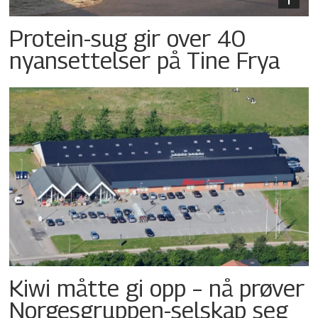
Protein-sug gir over 40
nyansettelser på Tine Frya
Kiwi måtte gi opp – nå prøver
Norgesgruppen-selskap seg