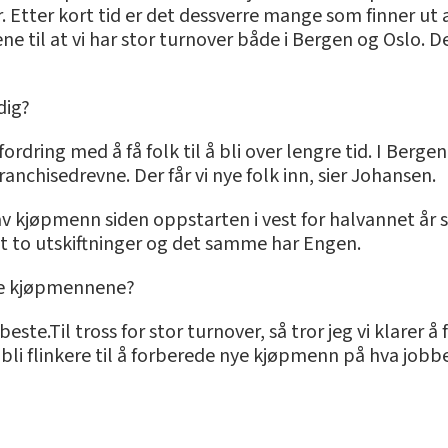
. Etter kort tid er det dessverre mange som finner ut 
e til at vi har stor turnover både i Bergen og Oslo. De
dig?
tfordring med å få folk til å bli over lengre tid. I Bergen
anchisedrevne. Der får vi nye folk inn, sier Johansen.
av kjøpmenn siden oppstarten i vest for halvannet år 
att to utskiftninger og det samme har Engen.
de kjøpmennene?
e beste.Til tross for stor turnover, så tror jeg vi klar
li flinkere til å forberede nye kjøpmenn på hva jobbe