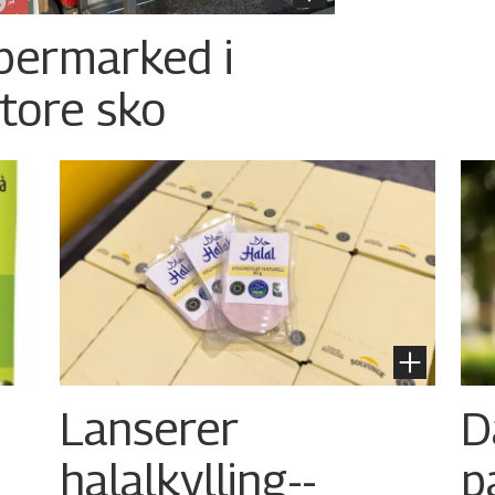
permarked i
store sko
Lanserer
D
halalkylling-­
p