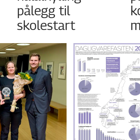
pålegg til
k
skolestart
m