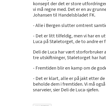
konsept der det er store utfordringer
vi må regne med. Det er en av grunnen
Johansen til Handelsbladet FK.
- Alle i Bergen slutter omtrent samti
- Det er litt tilfeldig, men vi har en u
Luca på Støletorget, de to andre er fr
Deli de Luca har vært storforbruker 
tre utskiftninger, Støletorget har h
- Fremtiden blir en kamp om de go
- Det er klart, alle er på jakt etter d
beholde dem i fremtiden. Vi må også b
snarveier, sier Deli de Luca-sjefen.