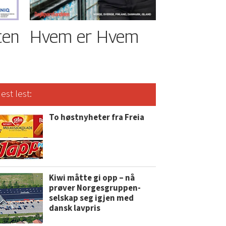
ten
Hvem er Hvem
est lest:
To høstnyheter fra Freia
Kiwi måtte gi opp – nå
prøver Norgesgruppen-
selskap seg igjen med
dansk lavpris