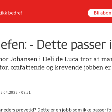
tikk bedre!
Bli abo
efen: - Dette passer i
or Johansen i Deli de Luca tror at m
tor, omfattende og krevende jobben er.
22.04.2022 - 08:51
neders prøvetid? Dette er en jobb som ikke passer for 