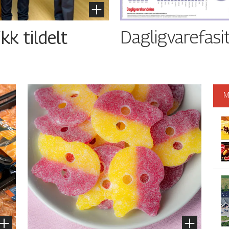
Dagligvarefasi
kk tildelt
M