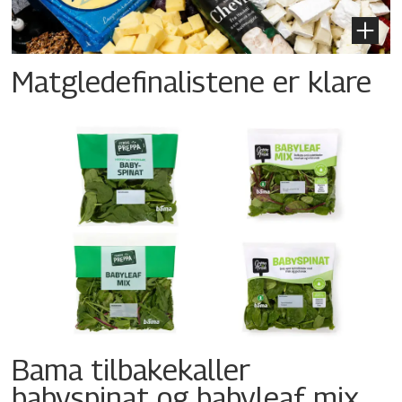
Matgledefinalistene er klare
Bama tilbakekaller
babyspinat og babyleaf mix