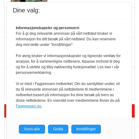
Dine valg:
Færre varer, men fulle
hyller
Informasjonskapsler og personvern
For å gi deg relevante annonser på vårt nettsted bruker vi
informasjon fra ditt besøk på vårt nettsted. Du kan reservere
KI lager mat i butikken
deg mot dette under "Innstillinger".
For øvrig bruker vi informasjonskapsler og lignende verktøy for
analyse, for å sammenligne nettlesere, tilpasse innhold til deg
og for å utvikle og tilby nødvendig funksjonalitet. Les mer i vår
personvernerklæring.
Q passerte 1 milliard i
Rema i 2025
Vi er med i Fagpressen-nettverket. Om du samtykker under, vil
du få relevante annonser på nettstedene til medlemmene i
nettverket basert på informasjon fra dine besøk på tvers av
disse nettstedene. En oversikt over medlemmene finner du på
Fagpressen.no.
Siste artikler - Økologisk
Kolonihagens norske
Avvis alle
Godta
Innstillinger
yoghurt: Trues av