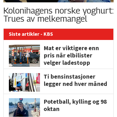
Kolonihagens norske yoghurt:
Trues av melkemangel
Siste artikler - KBS
Mat er viktigere enn
pris når elbilister
velger ladestopp
Ti bensinstasjoner
legger ned hver måned
Potetball, kylling og 98
oktan