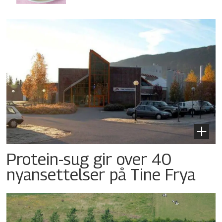
Protein-sug gir over 40
nyansettelser på Tine Frya