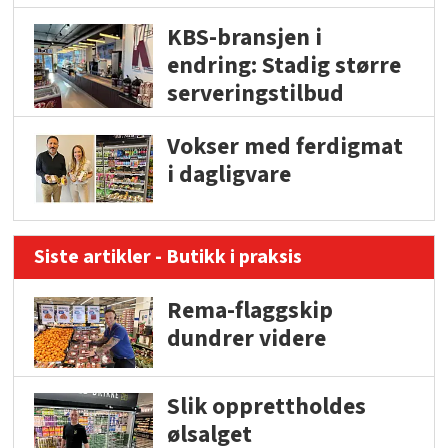
KBS-bransjen i
endring: Stadig større
serveringstilbud
Vokser med ferdigmat
i dagligvare
Siste artikler - Butikk i praksis
Rema-flaggskip
dundrer videre
Slik opprettholdes
ølsalget