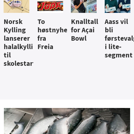
Knalltall
Aass vil
Brus og
Hard
ter
for Açai
bli
jus fra
iste fra
Bowl
førstevalg
Berentsen
Hansa
i lite-
segment