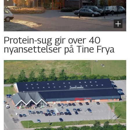
Protein-sug gir over 40
nyansettelser på Tine Frya