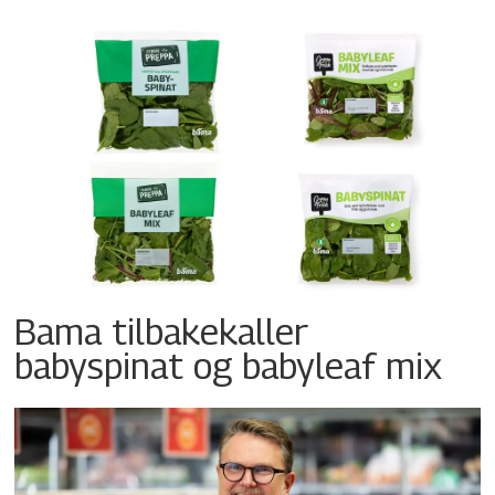
Bama tilbakekaller
babyspinat og babyleaf mix