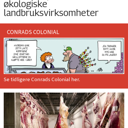
økologiske
landbruksvirksomheter
CONRADS COLONIAL
Se tidligere Conrads Colonial her.