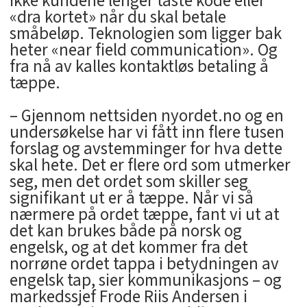
ikke kundene lenger taste kode eller
«dra kortet» når du skal betale
småbeløp. Teknologien som ligger bak
heter «near field communication». Og
fra nå av kalles kontaktløs betaling å
tæppe.
– Gjennom nettsiden nyordet.no og en
undersøkelse har vi fått inn flere tusen
forslag og avstemminger for hva dette
skal hete. Det er flere ord som utmerker
seg, men det ordet som skiller seg
signifikant ut er å tæppe. Når vi så
nærmere på ordet tæppe, fant vi ut at
det kan brukes både på norsk og
engelsk, og at det kommer fra det
norrøne ordet tappa i betydningen av
engelsk tap, sier kommunikasjons – og
markedssjef Frode Riis Andersen i