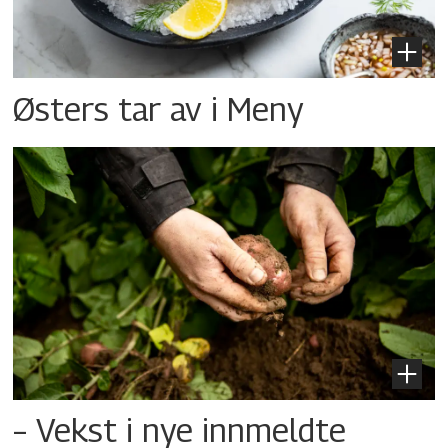
Østers tar av i Meny
– Vekst i nye innmeldte