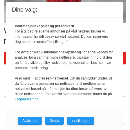
Dine valg:
Informasjonskapsler og personvern
Vil vokse i brusmarkedet
For å gi deg relevante annonser på vårt nettsted bruker vi
informasjon fra ditt besøk på vårt nettsted. Du kan reservere
med Dr Pepper
deg mot dette under "Innstillinger".
For øvrig bruker vi informasjonskapsler og lignende verktøy for
Siste artikler - KBS
analyse, for å sammenligne nettlesere, tilpasse innhold til deg
og for å utvikle og tilby nødvendig funksjonalitet. Les mer i vår
personvernerklæring.
Mat er viktigere enn
Vi er med i Fagpressen-nettverket. Om du samtykker under, vil
pris når elbilister
du få relevante annonser på nettstedene til medlemmene i
velger ladestopp
nettverket basert på informasjon fra dine besøk på tvers av
disse nettstedene. En oversikt over medlemmene finner du på
Fagpressen.no.
Ti bensinstasjoner
legger ned hver måned
Avvis alle
Godta
Innstillinger