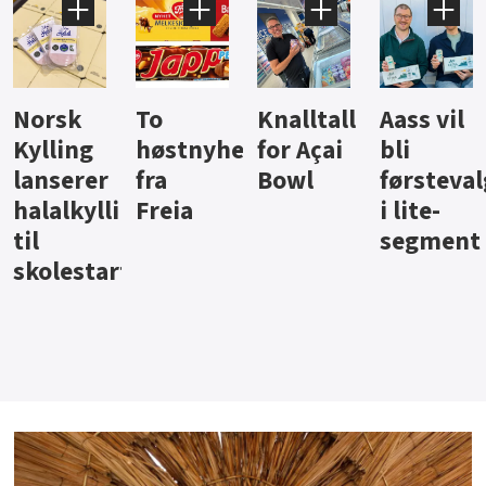
Knalltall
Aass vil
Brus og
Hard
ter
for Açai
bli
jus fra
iste fra
Bowl
førstevalg
Berentsen
Hansa
i lite-
segment