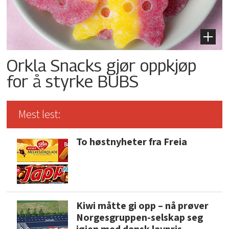
Orkla Snacks gjør oppkjøp
for å styrke BUBS
Mest lest:
To høstnyheter fra Freia
Kiwi måtte gi opp – nå prøver
Norgesgruppen-selskap seg