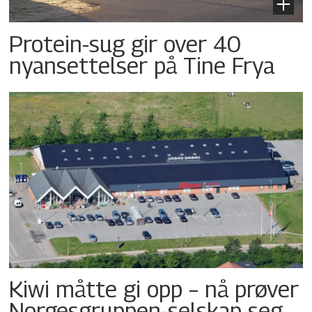
Protein-sug gir over 40
nyansettelser på Tine Frya
Kiwi måtte gi opp – nå prøver
Norgesgruppen-selskap seg