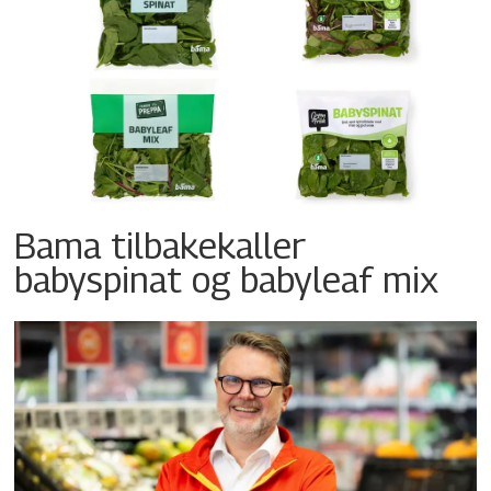
Bama tilbakekaller
babyspinat og babyleaf mix