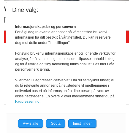
Vil vokse i brusmarkedet
Dine valg:
med Dr Pepper
Informasjonskapsler og personvern
For å gi deg relevante annonser på vårt nettsted bruker vi
Siste artikler - KBS
informasjon fra ditt besøk på vårt nettsted. Du kan reservere
deg mot dette under "Innstillinger".
Mat er viktigere enn
For øvrig bruker vi informasjonskapsler og lignende verktøy for
pris når elbilister
analyse, for å sammenligne nettlesere, tilpasse innhold til deg
og for å utvikle og tilby nødvendig funksjonalitet. Les mer i vår
velger ladestopp
personvernerklæring.
Vi er med i Fagpressen-nettverket. Om du samtykker under, vil
Ti bensinstasjoner
du få relevante annonser på nettstedene til medlemmene i
legger ned hver måned
nettverket basert på informasjon fra dine besøk på tvers av
disse nettstedene. En oversikt over medlemmene finner du på
Fagpressen.no.
Potetball, kylling og 98
oktan
Avvis alle
Godta
Innstillinger