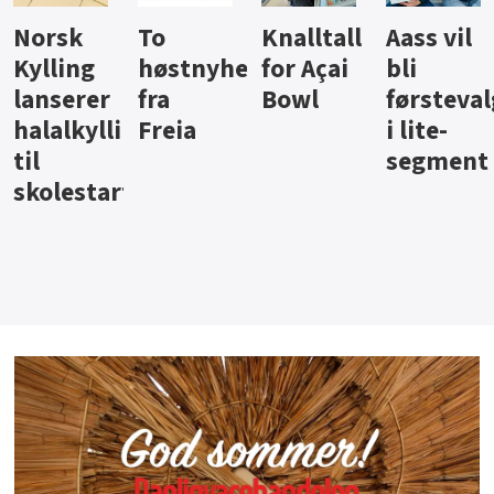
Knalltall
Aass vil
Brus og
Hard
ter
for Açai
bli
jus fra
iste fra
Bowl
førstevalg
Berentsen
Hansa
i lite-
segment