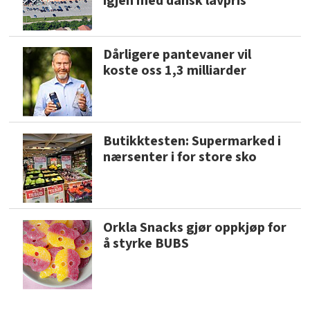
igjen med dansk lavpris
Dårligere pantevaner vil
koste oss 1,3 milliarder
Butikktesten: Supermarked i
nærsenter i for store sko
Orkla Snacks gjør oppkjøp for
å styrke BUBS