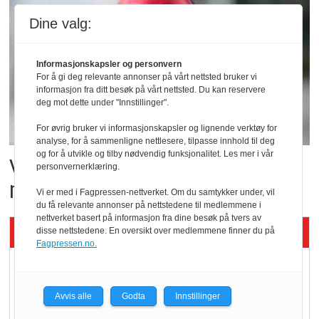
Dine valg:
Informasjonskapsler og personvern
For å gi deg relevante annonser på vårt nettsted bruker vi
informasjon fra ditt besøk på vårt nettsted. Du kan reservere
deg mot dette under "Innstillinger".
For øvrig bruker vi informasjonskapsler og lignende verktøy for
analyse, for å sammenligne nettlesere, tilpasse innhold til deg
og for å utvikle og tilby nødvendig funksjonalitet. Les mer i vår
Vil vokse i brusmarkedet
personvernerklæring.
med Dr Pepper
Vi er med i Fagpressen-nettverket. Om du samtykker under, vil
du få relevante annonser på nettstedene til medlemmene i
nettverket basert på informasjon fra dine besøk på tvers av
Siste artikler - KBS
disse nettstedene. En oversikt over medlemmene finner du på
Fagpressen.no.
Mat er viktigere enn
pris når elbilister
Avvis alle
Godta
Innstillinger
velger ladestopp