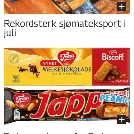
Rekordsterk sjømateksport i
juli