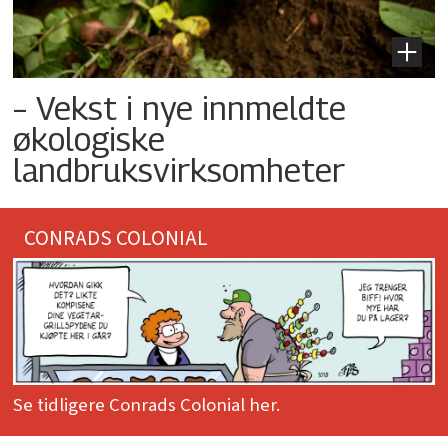
– Vekst i nye innmeldte
økologiske
landbruksvirksomheter
CONRADS COLONIAL
Se tidligere Conrads Colonial her.