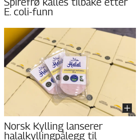
Spirefrø kalles tilbake etter
E. coli-funn
Norsk Kylling lanserer
halalkyllingpålegg til