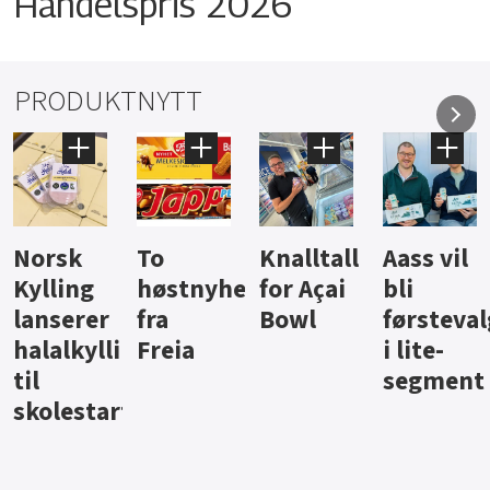
Handelspris 2026
PRODUKTNYTT
Knalltall
Aass vil
Brus og
Hard
ter
for Açai
bli
jus fra
iste fra
Bowl
førstevalg
Berentsen
Hansa
i lite-
segment