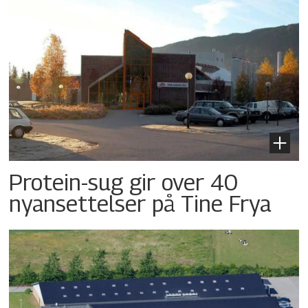
Protein-sug gir over 40
nyansettelser på Tine Frya