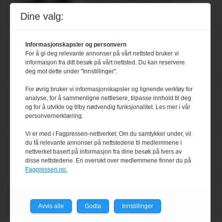
yoghurt: Trues av
Dine valg:
melkemangel
Marit Kolby vant
Informasjonskapsler og personvern
For å gi deg relevante annonser på vårt nettsted bruker vi
Økologisk Norge sin
informasjon fra ditt besøk på vårt nettsted. Du kan reservere
hederspris
deg mot dette under "Innstillinger".
For øvrig bruker vi informasjonskapsler og lignende verktøy for
Blir enklere å velge
analyse, for å sammenligne nettlesere, tilpasse innhold til deg
og for å utvikle og tilby nødvendig funksjonalitet. Les mer i vår
økologisk i butikkhylla
personvernerklæring.
Vi er med i Fagpressen-nettverket. Om du samtykker under, vil
Kolonihagen sliter
du få relevante annonser på nettstedene til medlemmene i
nettverket basert på informasjon fra dine besøk på tvers av
med å få tak i nok melk
disse nettstedene. En oversikt over medlemmene finner du på
Fagpressen.no.
Rapport: Økokundene
er klare! Er markedet
Avvis alle
Godta
Innstillinger